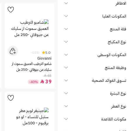
Avene
الاظافر
Avon
المكونات العليا
Barcode
Beauteous
فئة المنتج
BEAUTY OF JOSEON
نوع المكياج
Beauty Patra
Beesline
5.0
(221)
المكونات الوسطى
Giovanni
Benefit
شامبو الترطيب العميق سموث از
وظيفة المنتج
Bentley
سليك من جيوفاني -250 مل
65

Bepanthen
تسوق الفوائد الصحية
39

-40%
Bigen
Bioderma
نوع البشرة
Bioglan
نوع العطر
Biorga
Biovene
مكونات القاعدة
BLATCHE