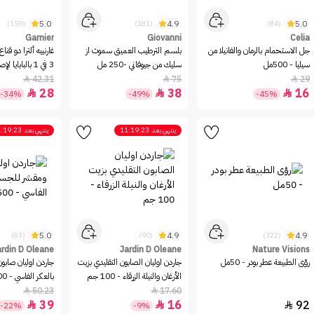
5.0
4.9
5.0
(159)
(181)
(84)
Garnier
Giovanni
Celia
جل الاستحمام بالرمان والفانيلا من
بلسم الترطيب العميق سموث از
غارنييه ألترا دو قن
سيليا - 500مل
سليك من جيوفاني -250 مل
3 في 1 بالباباي
- 390 مل
42.31
75
29



28
38
16



-34%
-49%
-45%
ينتهي بعد
11:19:23
ينتهي بعد
:19:23
5.0
4.9
4.9
(83)
(90)
(322)
ardin D Oleane
Jardin D Oleane
Nature Visions
رؤى الطبيعة عطر بودر - 50مل
جاردن اوليان الصابون التقليدي بزيت
جاردن اوليان صاب
الأرغان والنيلة الزرقاء - 100 جم
بالعكر الفاسي - 500ج
50.23
17.60


39
16
92



-22%
-9%