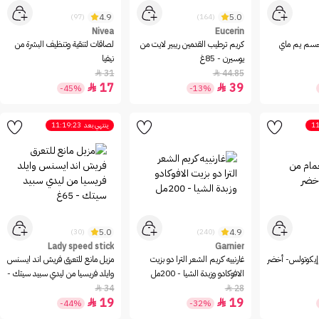
4.9
5.0
(97)
(164)
Nivea
Eucerin
 مقشر جسم يم ماي
كريم ترطيب القدمين ريبير لايت من
لصاقات لتنقية وتنظيف البشرة من
يوسيرن - 85غ
نيفيا
31
44.85


17
39


-45%
-13%
11
ينتهي بعد
11:19:23
5.0
4.9
(30)
(240)
Lady speed stick
Garnier
إيكوتولس- أخضر
غارنييه كريم الشعر الترا دو بزيت
مزيل مانع للتعرق فريش اند ايسنس
الافوكادو وزبدة الشيا - 200مل
وايلد فريسيا من ليدي سبيد سيتك -
65غ
34
28


19
19


-44%
-32%