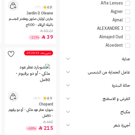
Afle Lenses
4.8
(37)
Aigner
Jardin D Oleane
جاردن اوليان صابون ومقشر للجسم
Ajmal
بالنيلة الزرقاء - 500ج
ALEXANDRE J
50.23

39
Almajed Oud

-22%
Aloedent
Always
ينتهي بعد
20:20:23
عناية
Anastasia Beverly Hills
Anua
عامل الحماية من الشمس
Areon
حالة البشرة
Arm & Hammer
ARMAND BASI
الفرش و الاسفنج
4.9
(480)
Aroub
Chopard
شوبارد عطر عود ملكي - أو دو برفيوم
مكياج
Atelier Des Ors
- 80مل
Aurona
665

أجهزة شعر
215

-68%
Aveeno