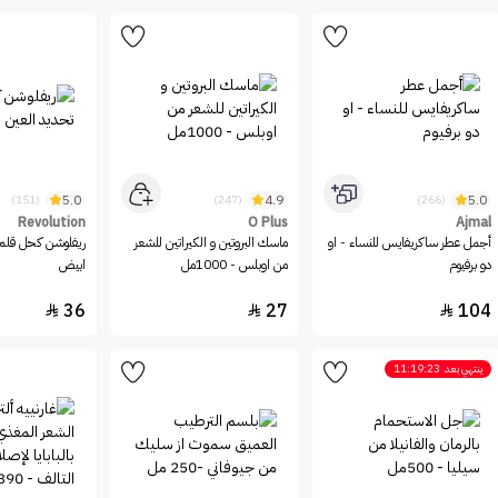
5.0
4.9
5.0
(151)
(247)
(266)
Revolution
O Plus
Ajmal
أجمل عطر ساكريفايس للنساء - او
ماسك البروتين و الكيراتين للشعر
ريفلوشن كحل قلم 
دو برفيوم
من اوبلس - 1000مل
ابيض
36
27
104



ينتهي بعد
11:19:23