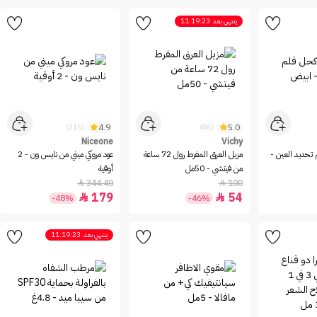
ينتهي بعد
11:19:23
4.9
5.0
(215)
(88)
Niceone
Vichy
تحديد العين -
مزيل العرق المفرط رول 72 ساعة
عود مروكي ميني من نايس ون - 2
من فيتشي - 50مل
أوقية
344.40
100


179
54


-48%
-46%
ينتهي بعد
11:19:23