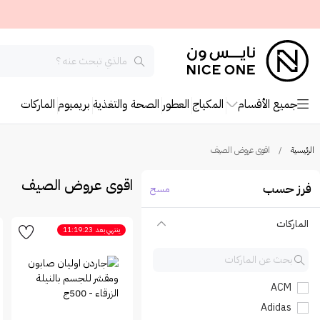
جميع الأقسام
المكياج
العطور
الصحة والتغذية
بريميوم
الماركات
الرئيسية
/
اقوى عروض الصيف
اقوى عروض الصيف
فرز حسب
مسح
الماركات
ينتهي بعد
11:19:23
ACM
Adidas