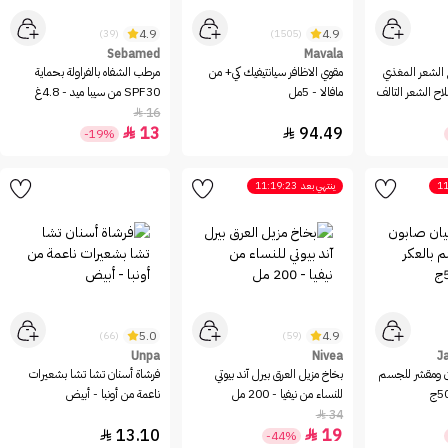
4.9
4.9
(39)
(1505)
Sebamed
Mavala
اع الشعر المغذي
مقوي الاظافر سيانتيفيك كي+ من
مرطب الشفاه بالفراولة بحماية
ا لإصلاح الشعر التالف
مافالا - 5مل
SPF30 من سيبا ميد - 4.8غ
16

13
94.49


-19%
11
ينتهي بعد
11:19:23
5.0
4.9
(66)
(59)
Unpa
Nivea
J
ون ومقشر للجسم
بخاخ مزيل العرق بيرل آند بيوتي
فرشاة أسنان تشا تشا بشعيرات
للنساء من نيفيا - 200 مل
ناعمة من أونبا - أبيض
34

13.10
19


-44%