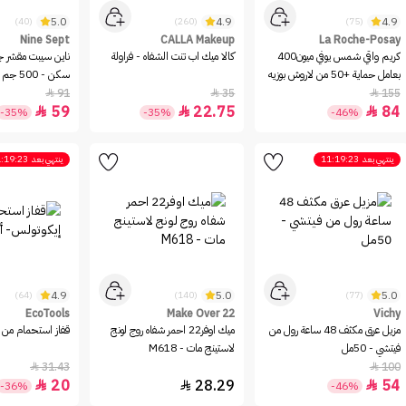
5.0
4.9
4.9
(40)
(260)
(75)
Nine Sept
CALLA Makeup
La Roche-Posay
كريم واقي شمس يوفي ميون400
كالا ميك اب تنت الشفاه - فراولة
ناين سيبت
بعامل حماية +50 من لاروش بوزيه
سكن - 500 جم
- 50مل
91
35
155



59
22.75
84



-35%
-35%
-46%
ينتهي بعد
11:19:23
ينتهي بعد
:19:23
4.9
5.0
5.0
(64)
(140)
(77)
EcoTools
Make Over 22
Vichy
مزيل عرق مكثف 48 ساعة رول من
ميك اوفر22 احمر شفاه روج لونج
قفاز استحمام من 
فيتشي - 50مل
لاستينج مات - M618
31.43
100


20
28.29
54



-36%
-46%