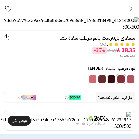
سمفاي باينترست بالم مرطب شفاة تنتد
(36)
5
38.35
-35%
59


شامل الضريبة
لون مرطب الشفاه: TENDER
هل تريد الدفع بالتقسيط؟
SMFY
عرض الكل
منتجات أصلية 100%