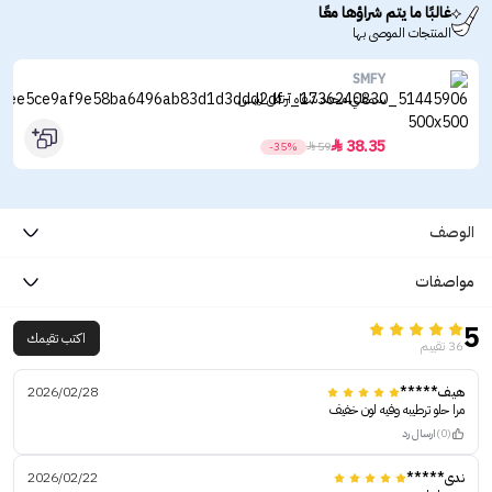
غالبًا ما يتم شراؤها معًا
المنتجات الموصى بها
SMFY
سمفاي محدد شفاه آرتفل ليبس
38.35

-35%

59
الوصف
مواصفات
5
اكتب تقيمك
36 تقييم
هيف*****
2026/02/28
مرا حلو ترطيبه وفيه لون خفيف
(0)
ارسال رد
ندى*****
2026/02/22