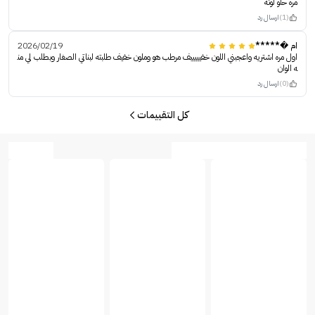
مره حلو لونه
(1)
ارسال رد
ام �*****
2026/02/19
اول مره اشتريه واعجبني اللون خفيييييف مرطب هو وملون خفيف طلبته لبناتي الصغار وبطلب لي من
ه الوان
(0)
ارسال رد
كل التقييمات