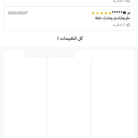
(0)
ارسال رد
ام �*****
2025/03/27
حلو ومايلصق ومايترك طبقة
(1)
ارسال رد
كل التقييمات