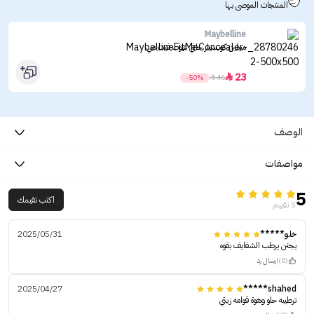
المنتجات الموصى بها
Maybelline
ميبلين كونسيلر خافي عيوب فيت مي
23

-50%

46
الوصف
مواصفات
5
اكتب تقيمك
5 تقييم
خلو*****
2025/05/31
يجنن يرطب الشفايف بقوه
(0)
ارسال رد
2025/04/27
shahed*****
ترطيبه حلو وهوة قوامه زيتي