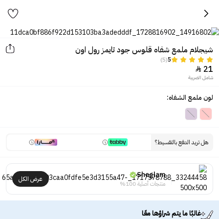
شيجلام ملمع شفاه قلوس جود تايمز رول اون
(5)
5
21

شامل الضريبة
لون ملمع الشفاه:
هل تريد الدفع بالتقسيط؟
Sheglam
عرض الكل
منتجات أصلية 100%
غالبًا ما يتم شراؤها معًا