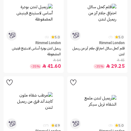
5.0
5.0
(1)
(7)
Rimmel London
Rimmel London
قلم كحل سائل احترافي جلام آيز من ريميل
ريميل لندن بودرة أساس لاستينج فينيش
لندن
المضغوطة
64
45


41.60
29.25


-35%
-35%
4.9
5.0
(17)
(3)