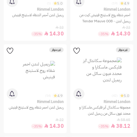
5.0
4.9
(1)
(19)
Rimmel London
Rimmel London
احمر شفاه روج لاستينج فينيش كيت من
ريميل لندن أحمر الشفاه لاستينج فينيش
ريميل لندن - 008 Tender Mauve
22
22


14.30
14.30


-35%
-35%
غير متوفر
غير متوفر
4.9
5.0
(54)
(42)
Rimmel London
Rimmel London
مجموعة سكاندال آيز فليكس ماسكارا و
ريميل لندن احمر شفاه روج لاستينج فينيش
محدد عيون سائل من ريميل لندن
22
58.65


14.30
38.12


-35%
-35%