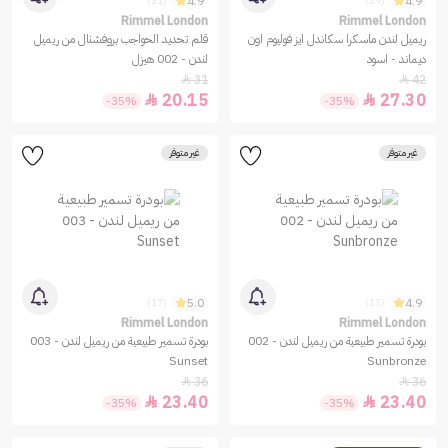
4.9
4.9
(31)
(29)
Rimmel London
Rimmel London
ريميل لندن ماسكرا سكاندل ايز فوليوم اون
قلم تحديد الحواجب بروفشنال من ريميل
ديماند - اسود
لندن - 002 هيزل
31
42


20.15
27.30


-35%
-35%
غير متوفر
غير متوفر
5.0
4.9
(17)
(15)
Rimmel London
Rimmel London
بودرة تسمير طبيعية من ريميل لندن - 002
بودرة تسمير طبيعية من ريميل لندن - 003
Sunset
Sunbronze
36
36


23.40
23.40


-35%
-35%