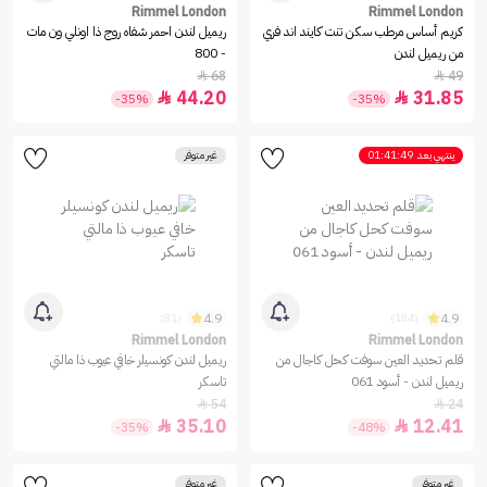
Rimmel London
Rimmel London
كريم أساس مرطب سكن تنت كايند اند فري
ريميل لندن احمر شفاه روج ذا اونلي ون مات
من ريميل لندن
- 800
68
49


44.20
31.85


-35%
-35%
ينتهي بعد
01:41:49
غير متوفر
4.9
4.9
(81)
(184)
Rimmel London
Rimmel London
قلم تحديد العين سوفت كحل كاجال من
ريميل لندن كونسيلر خافي عيوب ذا مالتي
ريميل لندن - أسود 061
تاسكر
54
24


35.10
12.41


-35%
-48%
غير متوفر
غير متوفر