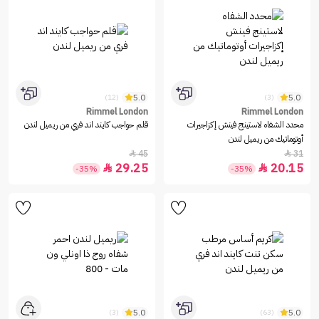
5.0
5.0
(12)
(3)
Rimmel London
Rimmel London
محدد الشفاه لاستينج فينش إكزاجيرات
قلم حواجب كايند اند فري من ريميل لندن
أوتوماتيك من ريميل لندن
45
31


29.25
20.15


-35%
-35%
5.0
5.0
(3)
(63)