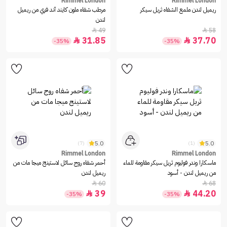
Rimmel London
Rimmel London
ريميل لندن ملمع الشفاه ثريل سيكر
مرطب شفاه ملون كايند آند فري من ريميل
لندن
49
58


31.85
37.70


-35%
-35%
5.0
5.0
(7)
(1)
Rimmel London
Rimmel London
ماسكارا وندر فوليوم ثريل سيكر مقاومة للماء
أحمر شفاه روج سائل لاستينج ميجا مات من
من ريميل لندن - أسود
ريميل لندن
60
68


39
44.20


-35%
-35%