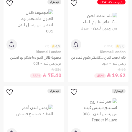
ينتهي بعد
01:41:49
غير متوفر
4.9
5.0
(7)
(1961)
Rimmel London
Rimmel London
قلم تحديد العين سكاندلايز مقاوم للماء من
مجموعة ظلال العيون ماجنيفايز نود اديشن
ريميل لندن - اسود
من ريميل لندن - 001
116
36


75.40
19.62


-35%
-45%
غير متوفر
غير متوفر