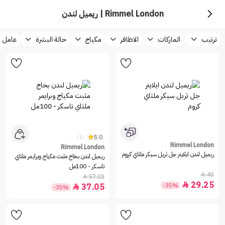
Rimmel London | ريميل لندن
ترتيب
الماركات
الاظافر
مكياج
حالة البشرة
عامل 
5.0
(1)
Rimmel London
Rimmel London
ريميل لندن ايلاينر جل ثريل سيكر ملتاي كروم
ريميل لندن بخاخ مثبت مكياج وبرايمر ملتاي
تاسكر - 100مل
45

57.01

29.25

-35%
37.05

-35%