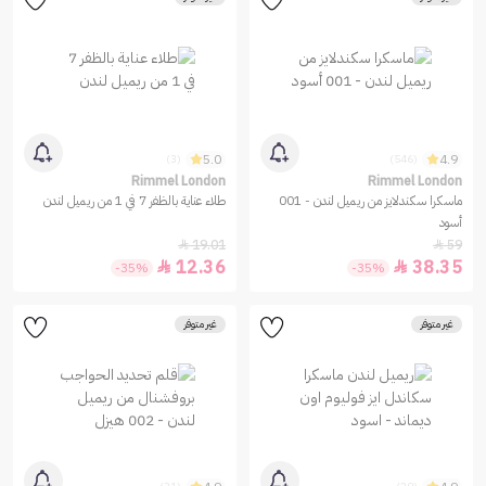
5.0
4.9
(3)
(546)
Rimmel London
Rimmel London
ماسكرا سكندلايز من ريميل لندن - 001
طلاء عناية بالظفر 7 في 1 من ريميل لندن
أسود
19.01
59


12.36
38.35


-35%
-35%
غير متوفر
غير متوفر