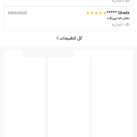
(8)
ارسال رد
2025/03/22
Ghada *****
يجنن مره يررررطب
(2)
ارسال رد
كل التقييمات