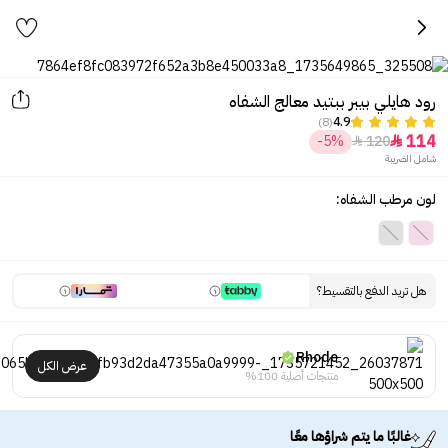
رود هايلي بيبر ببتيد معالج الشفاه
(8)
4.9
114
-5%
120


شامل الضريبة
لون مرطب الشفاه:
هل تريد الدفع بالتقسيط؟
Rhode
عرض الكل
منتجات أصلية 100%
غالبًا ما يتم شراؤها معًا