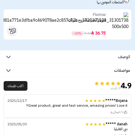
المنتجات الموصى بها
Flormar
فلورمار أحمر شفاه روج شير أب
36.75

-25%

49
الوصف
مواصفات
4.9
اكتب تقيمك
8 تقييم
2025/12/17
Bojana*****
Great product, great and fast service, amazing prices! Love it!!
(1)
ارسال رد
2025/05/30
danah *****
نبي الفانيليا