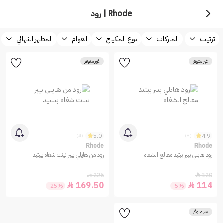
Rhode | رود
ترتيب
الماركات
نوع المكياج
القوام
المظهر النهائي
غير متوفر
غير متوفر
5.0
4.9
(4)
(8)
Rhode
Rhode
رود هايلي بيبر ببتيد معالج الشفاه
رود من هايلي بيبر تينت شفاه بيبتيد
226
120


169.50
114


-25%
-5%
غير متوفر