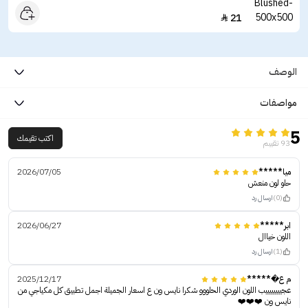
21

الوصف
مواصفات
5
اكتب تقيمك
93 تقييم
ميا*****
2026/07/05
حلو لون منعش
(0)
ارسال رد
ابر*****
2026/06/27
اللون خياال
(1)
ارسال رد
م ع�*****
2025/12/17
عجييييييييب اللون الوردي الحلووو شكرا نايس ون ع اسعار الجميلة اجمل تطبيق كل مكياجي من
نايس ون ❤️❤️❤️