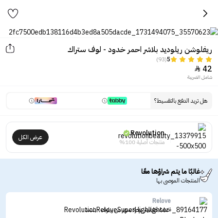
ريفلوشن ريلوديد بلاشر احمر خدود - لوف ستراك
(93)
5
42

شامل الضريبة
هل تريد الدفع بالتقسيط؟
Revolution
عرض الكل
منتجات أصلية 100%
غالبًا ما يتم شراؤها معًا
المنتجات الموصى بها
Relove
اضاءة هايلايتر بودرة سوبر من ريلوف - بلشد