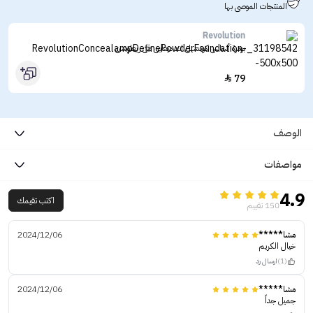
المنتجات الموصى بها
Revolution
بودرة أساس كونسيل اند ديفاين من ريفلوشن
79

الوصف
مواصفات
4.9
اكتب تقيمك
150 تقييم
مشا*****
2024/12/06
خيال الكريم
(1)
ارسال رد
مشا*****
2024/12/06
جميل جداً