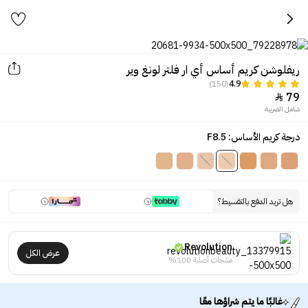
ريفلوشن كريم أساس أي ار فلتر لونغ وير
(150)
4.9
79

شامل الضريبة
درجة كريم الأساس: F8.5
هل تريد الدفع بالتقسيط؟
Revolution
عرض الكل
منتجات أصلية 100%
غالبًا ما يتم شراؤها معًا