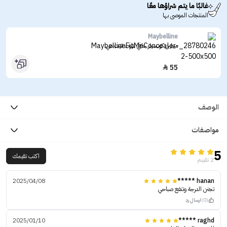
غالبًا ما يتم شراؤها معًا
المنتجات الموصى بها
Maybelline
ميبلين كونسيلر خافي عيوب فيت مي
55

الوصف
مواصفات
5
اكتب تقيمك
2 تقييم
2025/04/08
hanan *****
تجنن الدرجة وتنفع صباحي
(0)
ارسال رد
2025/01/10
raghd *****