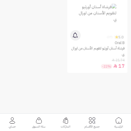
5.0
(37)
Oral B
فرشاة أسنان أورثيو لتقويم الأسنان من اورال
بي
21.74

17

-22%
الرئيسية
جميع الأقسام
الماركات
سلة التسوق
حسابي