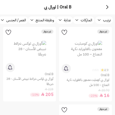
Oral B | اورال بي
ترتيب
الماركات
عناية
وظيفة المنتج
العمر / الجنس
غير متوفر
غير متوفر
4.9
(153)
Oral B
Oral B
أورال بي لوكس شرائط تبييض الأسنان - 28
اورال بي كومبليت معجون بالفلورايد نكهة
شريطًا
النعناع – 100 مل
228

20.70

205

-10%
16

-23%
غير متوفر