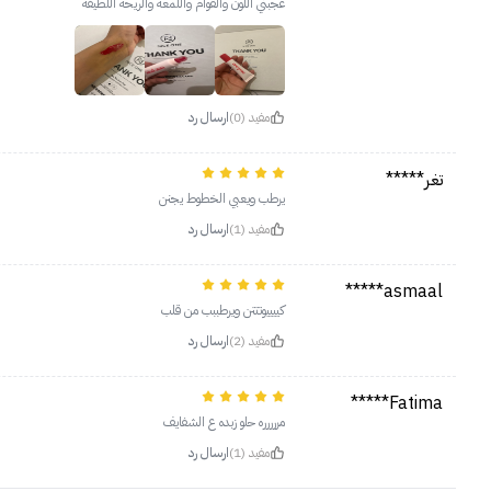
عجبني اللون والقوام واللمعه والريحه اللطيفه
مفيد (0)
ارسال رد
تغر*****
يرطب ويعبي الخطوط يجنن
مفيد (1)
ارسال رد
asmaal*****
كييييوتتتن ويرطببب من قلب
مفيد (2)
ارسال رد
Fatima*****
مررررره حلو زبده ع الشفايف
مفيد (1)
ارسال رد