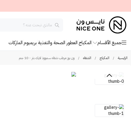
جميع الأقسام
المكياج
العطور
الصحة والتغذية
بريميوم
الماركات
الرئيسية
/
المكياج
/
الشفاه
/
ون بوز مرطب شفاه سمووذ لايك بتر - 10 جم