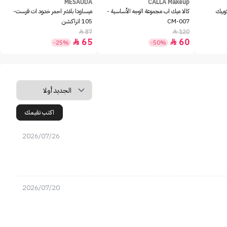
MESAUDA
CALLA Makeup
وبيك
كالا ميك اب مجموعة الوجه الأساسية -
ميساودا بلاشر احمر خدود ات فرست-
CM-007
105 اتراكشن
87
120


65
60


-25%
-50%
اكتب تقيمك
2026/07/26
2026/07/20