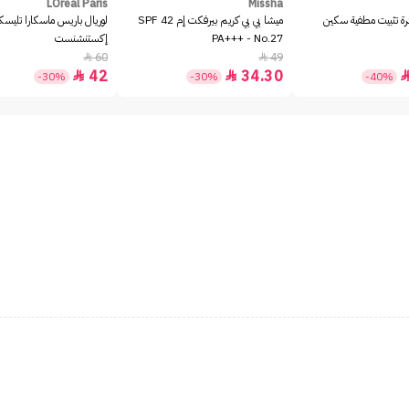
LOreal Paris
Missha
رة تثبيت مطفية سكين
ميشا بي بي كريم بيرفكت إم SPF 42
لوريال باريس ماسكارا تليسك
PA+++ - No.27
إكستنشنست
60
49


42
34.30


-30%
-30%
-40%