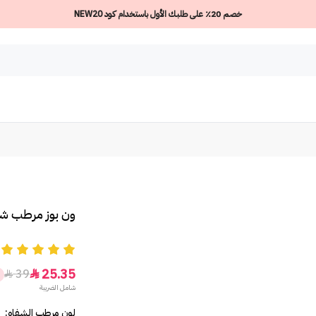
خصم 20٪ على طلبك الأول باستخدام كود NEW20
ون بوز مرطب شفاه 
5
25.35
39


شامل الضريبة
لون مرطب الشفاه: