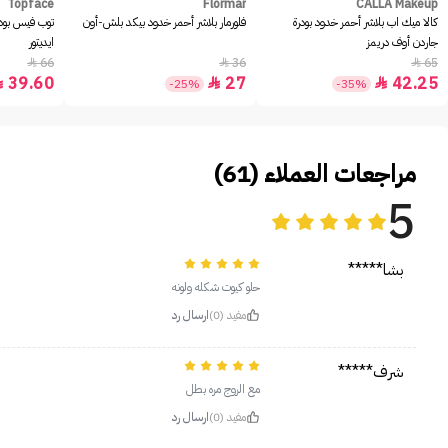
Topface
Flormar
CALLA Makeup
كالا ميك اب بلاشر أحمر خدود بودرة
فلورمار بلاشر أحمر خدود بيكد بلش-أون
توب فيس بود
جاردن أوف دريمز
ايديتور
66
36
65



39.60
27
42.25



-25%
-35%
مراجعات العملاء (61)
5
بشا*****
حلو كيوت شكله ولونه
مفيد (0)
ارسال رد
شرف*****
مع الروج مره بطل
مفيد (0)
ارسال رد