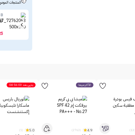
المنتجات الموصى
 B
او
25
الأكثر مبيعاً
ينتهي بعد
04:56:03
5.0
4.9
(1)
(2763)