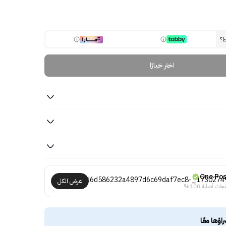
ط؟
اختر خيارًا
One Po
عرض الكل
جات أصلية 100%
راؤها معًا