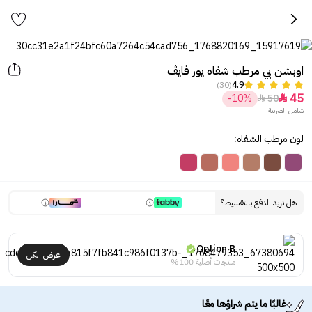
اوبشن بي مرطب شفاه يور فايڤ
(30)
4.9
45
-10%
50


شامل الضريبة
لون مرطب الشفاه:
هل تريد الدفع بالتقسيط؟
Option B
عرض الكل
منتجات أصلية 100%
غالبًا ما يتم شراؤها معًا