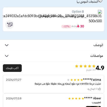
المنتجات الموصى بها
Option B
اوبشن بي ليب لاينر بيرفكت ماتش أوتوماتيكي
30

-17%

36
الوصف
مواصفات
4.9
اكتب تقيمك
30 تقييم
2026/07/27
Fatima*****
خذيت درجة vanilla مره حلوه لمعته وريحته خفيفة حلوة مب مزعجة
(0)
ارسال رد
2026/07/18
Abeer *****
عجيييييب