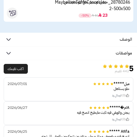
ميبلين كونسيلر خافي عيوب فيت مي
23

-50%

46
الوصف
مواصفات
5
اكتب تقيمك
442 تقييم
ميل*****
2026/07/01
حلو يستاهل
(0)
ارسال رد
Aام�*****
2026/06/27
يجنن والويفي فيه ثابت مايطيح انصح فيه
(0)
ارسال رد
2026/06/25
Afifa *****
انصح فيه و بقوووة ، ممتاز و حاررر و تقدرون تتحكمون بالويفي الي تبونه