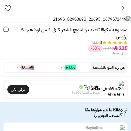
مجموعة مكواة تلفيف و تمويج الشعر 5 في 1 من اولا هير- 5
رؤوس
(442)
5
225
-50%
449


شامل الضريبة
هل تريد الدفع بالتقسيط؟
Ola Hair
عرض الكل
منتجات أصلية 100%
غالبًا ما يتم شراؤها معًا
المنتجات الموصى بها
Maybelline