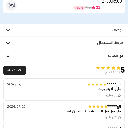
23

-50%

46
الوصف
طريقة الاستعمال
مواصفات
5
اكتب تقيمك
1243 تقييم
سار*****
2026/07/03
حلو والله يفير ويثبت
(0)
ارسال رد
الع*****
2026/07/02
حلوه حيل حيل الويفا ماياخذ وقت مايحرق شعر
(0)
ارسال رد