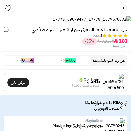
جهاز تلفيف الشعر التلقائي من اولا هير - اسود & فضي
(1243)
5
202
-35%
310.50


شامل الضريبة
هل تريد الدفع بالتقسيط؟
Ola Hair
عرض الكل
منتجات أصلية 100%
غالبًا ما يتم شراؤها معًا
المنتجات الموصى بها
Maybelline
ميبلين كونسيلر خافي عيوب فيت مي