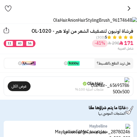
فرشاة اونيون لتصفيف الشعر من اولا هير - OL-1020
(303)
5
171
-41%
290


11
:
40
:
56
شامل الضريبة
هل تريد الدفع بالتقسيط؟
Ola Hair
عرض الكل
منتجات أصلية 100%
غالبًا ما يتم شراؤها معًا
المنتجات الموصى بها
Maybelline
ميبلين كونسيلر خافي عيوب فيت مي