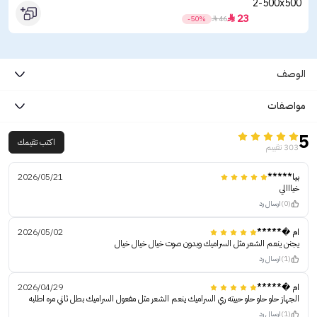
23

-50%

46
الوصف
مواصفات
5
اكتب تقيمك
303 تقييم
بيا*****
2026/05/21
خيااالي
(0)
ارسال رد
ام �*****
2026/05/02
يجنن ينعم الشعر مثل السراميك وبدون صوت خيال خيال خيال
(1)
ارسال رد
ام �*****
2026/04/29
الجهاز حلو حلو حلو حبيته ري السراميك ينعم الشعر مثل مفعول السراميك بطل ثاني مره اطلبه
(1)
ارسال رد