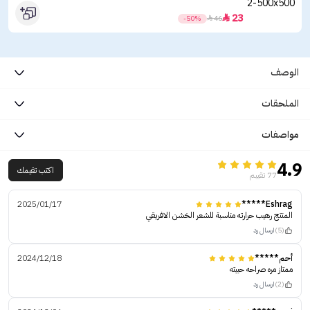
23

-50%

46
الوصف
الملحقات
مواصفات
4.9
اكتب تقيمك
77 تقييم
2025/01/17
Eshrag*****
المنتج رهيب حرارته مناسبة للشعر الخشن الافريقي
(5)
ارسال رد
أحم*****
2024/12/18
ممتاز مره صراحه حبيته
(2)
ارسال رد