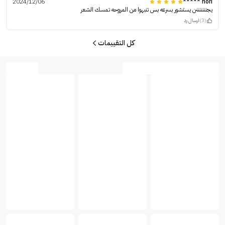
2024/12/06
nori *****
يجنننننننن يستشور بسرعه بس تنبهوا من المروحه تمسك الشعر
(3)
ارسال رد
كل التقييمات