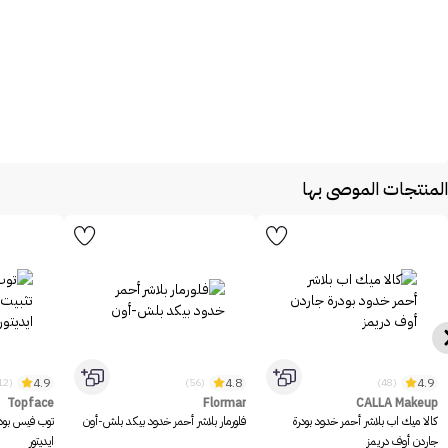
المنتجات الموصى بها
4.9
4.8
4.9
(1312)
(56)
(48)
Topface
Flormar
CALLA Makeup
كالا ميك اب بلاشر أحمر خدود بودرة
فلورمار بلاشر أحمر خدود بيكد بلش-أون
توب فيس بود
جاردن أوف دريمز
ايديتور