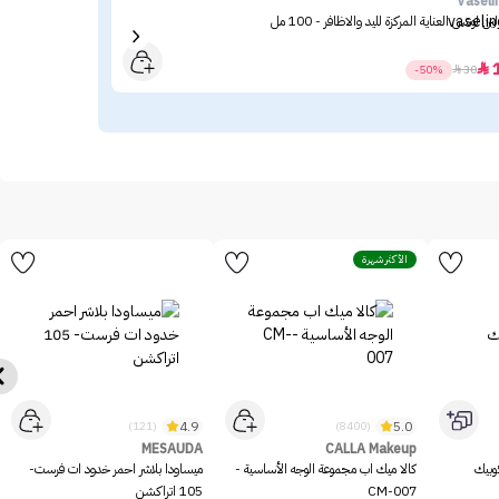
mar
Vaseli
لين لوشن العناية المركزة لليد والاظافر - 100 مل
فلور
.75

-50%

30
الأكثر شهرة
4.9
5.0
(121)
(8400)
MESAUDA
CALLA Makeup
وبيك
كالا ميك اب مجموعة الوجه الأساسية -
ميساودا بلاشر احمر خدود ات فرست-
CM-007
105 اتراكشن