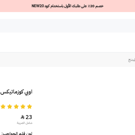
خصم 20٪ على طلبك الأول باستخدام كود NEW20
يدنج
اوبي كوزماتيكس 
5
23

شامل الضريبة
لون قلم الحواجب: