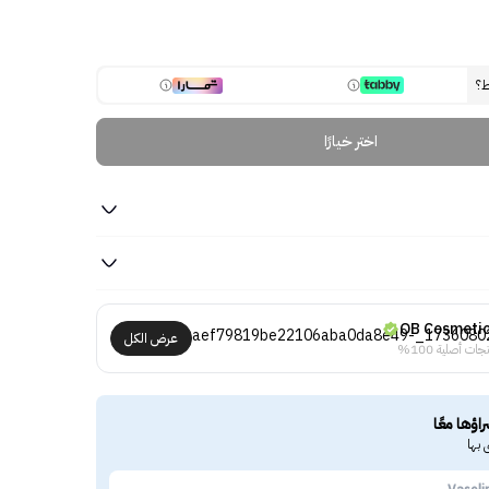
ط؟
اختر خيارًا
OB Cosmeti
عرض الكل
جات أصلية 100%
راؤها معًا
 بها