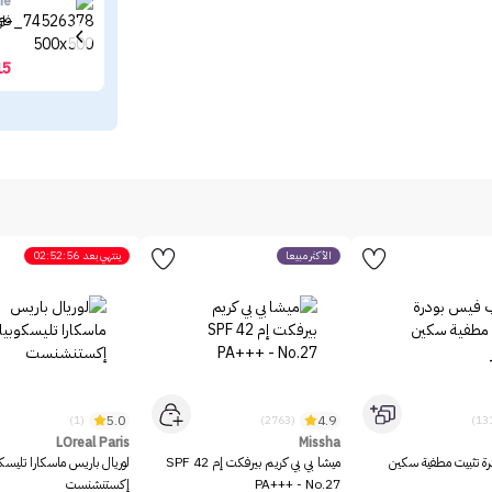
ne
فاز
15
الأكثر مبيعاً
ينتهي بعد
02:52:56
5.0
4.9
(1)
(2763)
LOreal Paris
Missha
رة تثبيت مطفية سكين
ميشا بي بي كريم بيرفكت إم SPF 42
لوريال باريس ماسكارا تليسك
PA+++ - No.27
إكستنشنست