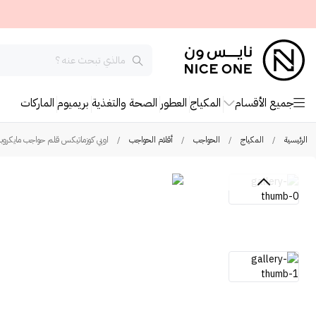
جميع الأقسام
المكياج
العطور
الصحة والتغذية
بريميوم
الماركات
الرئيسية
/
المكياج
/
الحواجب
/
أقلام الحواجب
/
اوبي كوزماتيكس قلم حواجب مايكروبل