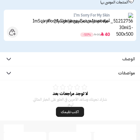
المنتجات الموصى بها
I'm Sorry For My Skin
أمبولة العسل من ايم سوري فور ماي سكن - 30 مل
40

-50%

80
الوصف
مواصفات
لا توجد مراجعات بعد
شارك تجربتك وساعد الآخرين في العثور على الخيار المثالي
لهم.
اكتب تقيمك