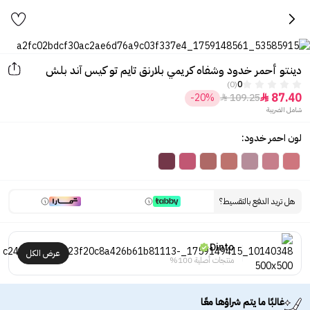
دينتو أحمر خدود وشفاه كريمي بلارنق تايم تو كيس آند بلش
(0)
0
87.40
-20%
109.25


شامل الضريبة
لون احمر خدود:
هل تريد الدفع بالتقسيط؟
Dinto
عرض الكل
منتجات أصلية 100%
غالبًا ما يتم شراؤها معًا