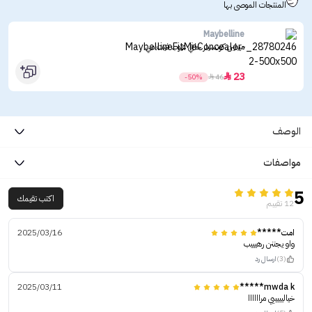
المنتجات الموصى بها
Maybelline
ميبلين كونسيلر خافي عيوب فيت مي
23

-50%

46
الوصف
مواصفات
5
اكتب تقيمك
12 تقييم
امت*****
2025/03/16
واو يجننن رهيييب
(3)
ارسال رد
2025/03/11
mwda k*****
خياليييييي مراااااا