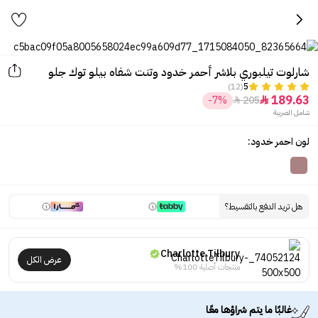
شارلوت تيلبوري بلاشر أحمر خدود وتنت شفاه بيلو توك جلو
(12)
5
189.63
-7%
205


شامل الضريبة
لون احمر خدود:
هل تريد الدفع بالتقسيط؟
Charlotte Tilbury
عرض الكل
منتجات أصلية 100%
غالبًا ما يتم شراؤها معًا