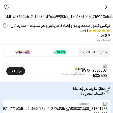
نيكس كنتور محدد وجه وإضاءة هايلايتر وندر ستيك - ميديم تان
(12)
4.8
89

شامل الضريبة
هل تريد الدفع بالتقسيط؟
NYX
عرض الكل
منتجات أصلية 100%
غالبًا ما يتم شراؤها معًا
المنتجات الموصى بها
Flormar
فلورمار أحمر شفاه روج شير أب