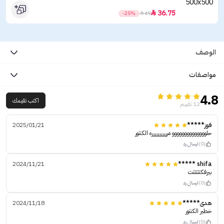
36.75

-25%

49
الوصف
مواصفات
4.8
اكتب تقيمك
12 تقييم
فوز*****
2025/01/21
حلوووووووووووووو مررررررررررره الكنتور
(0)
ارسال رد
2024/11/21
shifa *****
بيرفكتتتتتت
(0)
ارسال رد
هدى*****
2024/11/18
خطير الكنتور
(0)
ارسال رد