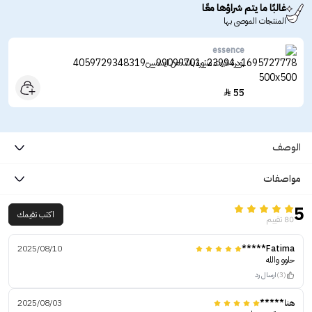
غالبًا ما يتم شراؤها معًا
المنتجات الموصى بها
essence
بودرة تثبيت منثورة بانانا من ايسنس
55

الوصف
مواصفات
5
اكتب تقيمك
80 تقييم
2025/08/10
Fatima*****
حلوو والله
(3)
ارسال رد
هنا*****
2025/08/03