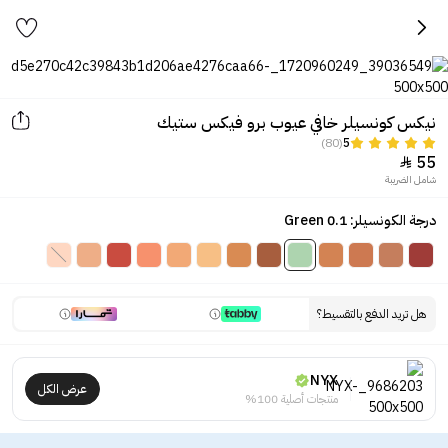
نيكس كونسيلر خافي عيوب برو فيكس ستيك
(80)
5
55

شامل الضريبة
درجة الكونسيلر: 0.1 Green
هل تريد الدفع بالتقسيط؟
NYX
عرض الكل
منتجات أصلية 100%