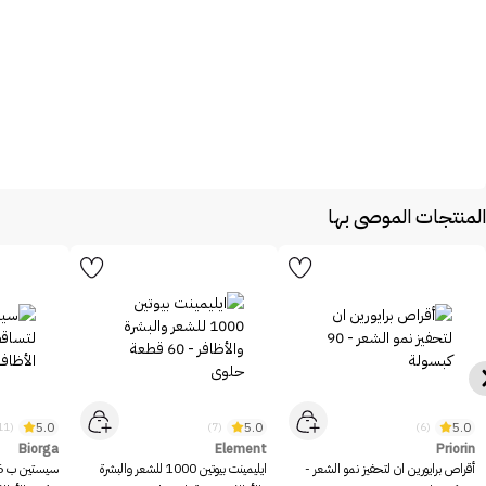
المنتجات الموصى بها
5.0
5.0
5.0
(11)
(7)
(6)
Biorga
Element
Priorin
أقراص برايورين ان لتحفيز نمو الشعر -
ايليمينت بيوتين 1000 للشعر والبشرة