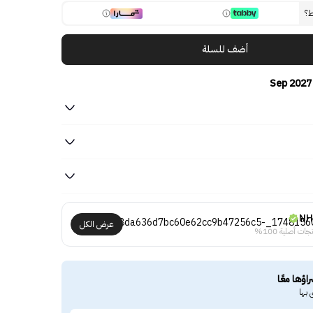
ط؟
أضف للسلة
NH
عرض الكل
جات أصلية 100%
راؤها معًا
 بها