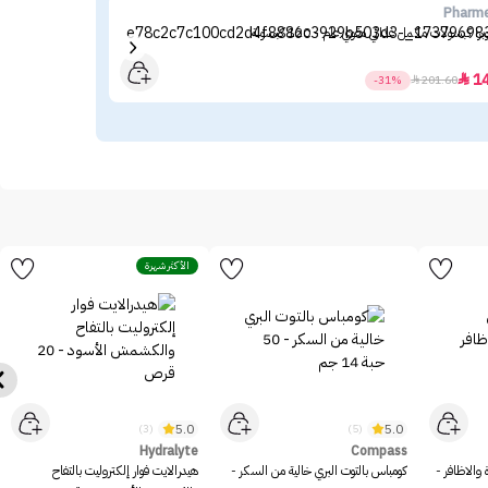
EON
Pharm
را كبسولات مكمل غذائي مقوي عام - 120 كبسولة
بيوت
الشمس ‏50+ 
39
1

-31%

201.60
الأكثر شهرة
5.0
5.0
(3)
(5)
Hydralyte
Compass
والاظافر -
كومباس بالتوت البري خالية من السكر -
هيدرالايت فوار إلكتروليت بالتفاح