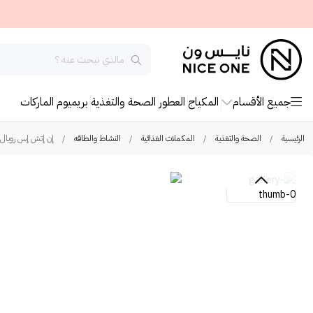
جميع الأقسام
المكياج
العطور
الصحة والتغذية
بريميوم
الماركات
الرئيسية
/
الصحة والتغذية
/
المكملات الغذائية
/
النشاط والطاقه
/
إن إتش إس رويال ستار غذاء