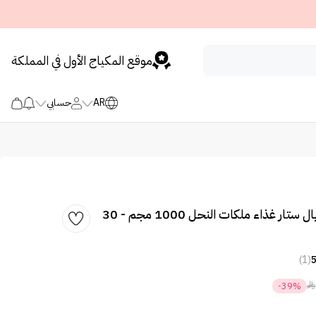
موقع المكياج الأول في المملكة
AR
حسابي
إن إتش إس رويال ستار غذاء ملكات النحل 1000 مجم - 30
(1)

-39%