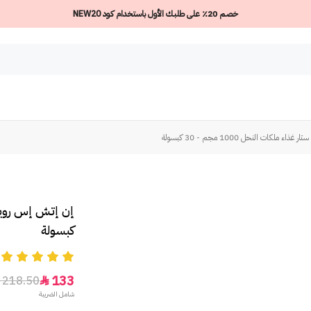
خصم 20٪ على طلبك الأول باستخدام كود NEW20
 ملكات النحل 1000 مجم - 30 كبسولة
كبسولة
5
133
218.50

شامل الضريبة