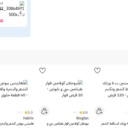
ed
سوب
40
5.0
4.8
(12)
(4)
Habits
Bioglan
سيستين ب 6 وزنك لتساقط الشعر
بيوجلان كولاجين فوار بفيتامين سي و
هابيتس بيوتين للشعر والبشرة 