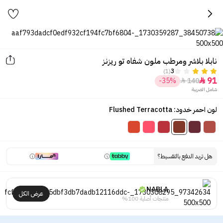
نابلا بلاشر ومرطب ملون شفاه تو ريزنز
(1)
3
91
-35%
140


شامل الضريبة
لون احمر خدود: Flushed Terracotta
هل تريد الدفع بالتقسيط؟
NABLA
عرض الكل
منتجات أصلية 100%