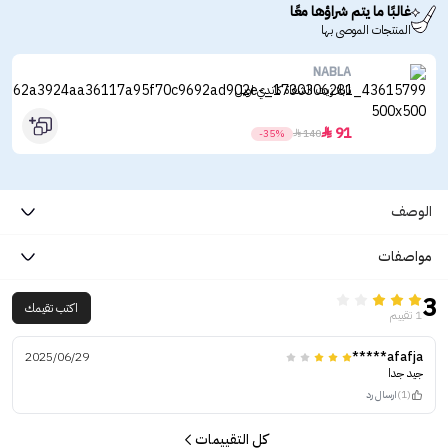
غالبًا ما يتم شراؤها معًا
المنتجات الموصى بها
NABLA
نابلا زيت الشفاة كاندي اويل
91

-35%

140
الوصف
مواصفات
3
اكتب تقيمك
1 تقييم
2025/06/29
afafja*****
جيد جدا
(1)
ارسال رد
كل التقييمات