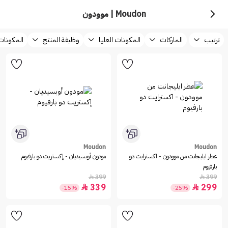
Moudon | موودون
ترتيب
الماركات
المكونات العليا
وظيفة المنتج
المكونا
Moudon
Moudon
عطر ايليجانت من موودون - اكسترايت دو
مودون أوبسيديان - إكستريت دو بارفيوم
بارفيوم
399
399


339
299


-15%
-25%