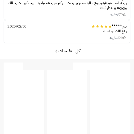
ريحة العطر خوارفيه وبرجع اطلبه مره مرتين وثلاث من كثر ماريحته صباحية .. ريحة كريمات ونظافة
رووووعه والعطر ثابت
(7)
ارسال رد
نسر*****
2025/02/03
رائع ثالث مره اطلبه
(4)
ارسال رد
كل التقييمات