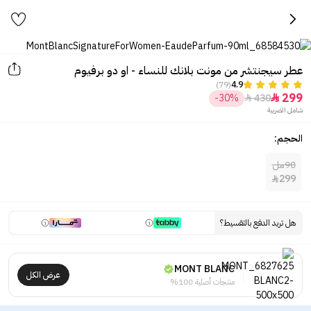
عطر سيجنتشر من مونت بلانك للنساء - او دو برفيوم
(79)
4.9
299
-30%
430


شامل الضريبة
الحجم:
90مل
299

هل تريد الدفع بالتقسيط؟
MONT BLANC
عرض الكل
منتجات أصلية 100%