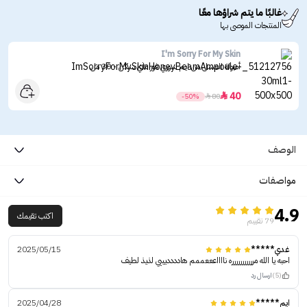
غالبًا ما يتم شراؤها معًا
المنتجات الموصى بها
I'm Sorry For My Skin
أمبولة العسل من ايم سوري فور ماي سكن - 30 مل
40

-50%

80
الوصف
مواصفات
4.9
اكتب تقيمك
79 تقييم
غدي*****
2025/05/15
احبه يا الله مررررررررررره نااااعععممم هادددديييي لذيذ لطيف
(5)
ارسال رد
ايم*****
2025/04/28