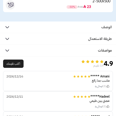
23

-50%

46
الوصف
طريقة الاستعمال
مواصفات
4.9
اكتب تقيمك
19 تقييم
2024/12/16
Amani *****
مناسب جدا رائع
(1)
ارسال رد
2024/12/11
Hadeel*****
عجبني يبين طبيعي
(1)
ارسال رد