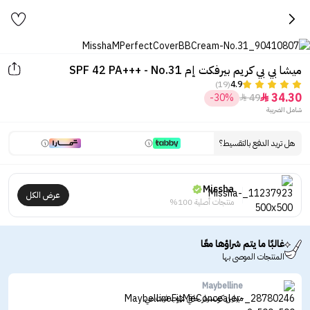
ميشا بي بي كريم بيرفكت إم SPF 42 PA+++ - No.31
(19)
4.9
34.30
-30%
49


شامل الضريبة
هل تريد الدفع بالتقسيط؟
Missha
عرض الكل
منتجات أصلية 100%
غالبًا ما يتم شراؤها معًا
المنتجات الموصى بها
Maybelline
ميبلين كونسيلر خافي عيوب فيت مي