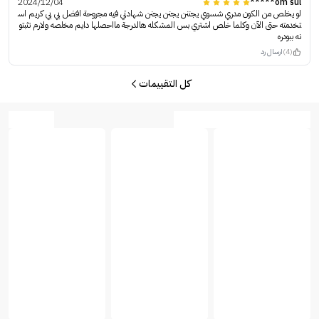
2024/12/04
om sul*****
لو يخلص من الكون مدري شسوي يجننن يجنن يجنن شهادتي فيه مجروحة افضل بي بي كريم اس
تخدمته حتى الآن وكلما خلص اشتري بس المشكله هالدرجة مااحصلها دايم مخلصه ولارم تثبتو
نه ببودره
(4)
ارسال رد
كل التقييمات