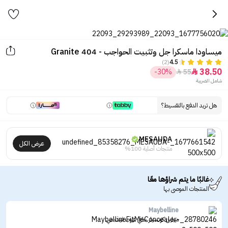
ميساودا ماسكرا جل وتثبيت الحواجب - 404 Granite
(2)
4.5
38.50
-30%
55


شامل الضريبة
هل تريد الدفع بالتقسيط؟
MESAUDA
عرض الكل
منتجات أصلية 100%
غالبًا ما يتم شراؤها معًا
المنتجات الموصى بها
Maybelline
ميبلين كونسيلر خافي عيوب فيت مي