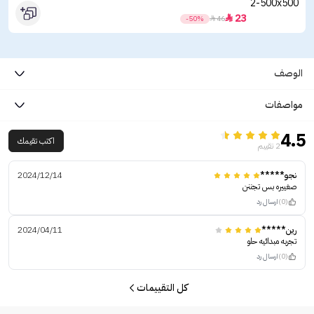
23

-50%

46
الوصف
مواصفات
4.5
اكتب تقيمك
2 تقييم
نجو*****
2024/12/14
صغييره بس تجننن
(0)
ارسال رد
رين*****
2024/04/11
تجربه مبدائيه حلو
(0)
ارسال رد
كل التقييمات