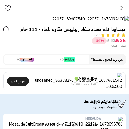
ميساودا قلم محدد شفاه ريبليبس مقاوم للماء - 111 جام
(7)
5
35
-34%
53


شامل الضريبة
هل تريد الدفع بالتقسيط؟
MESAUDA
عرض الكل
منتجات أصلية 100%
غالبًا ما يتم شراؤها معًا
المنتجات الموصى بها
MESAUDA
ميساودا احمر شفاه روج كولت كريمي - 118 هيروين