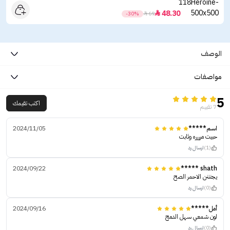
48.30

-30%

69
الوصف
مواصفات
5
اكتب تقيمك
7 تقييم
اسم*****
2024/11/05
حبيت مرررره وثابت
(1)
ارسال رد
2024/09/22
shath *****
يجنننن الاحمر الصح
(0)
ارسال رد
أمل*****
2024/09/16
لون شمعي سهل الدمج
(0)
ارسال رد