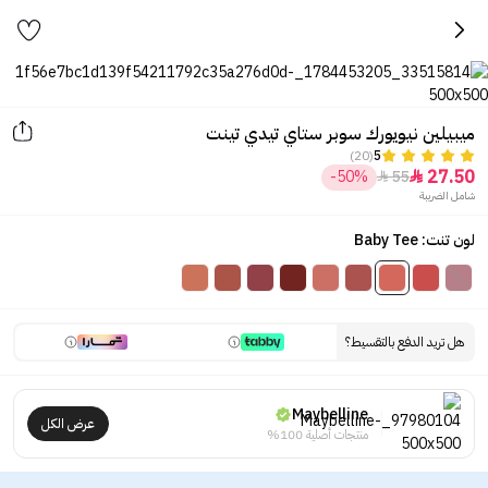
ميبيلين نيويورك سوبر ستاي تيدي تينت
(20)
5
27.50
-50%
55


شامل الضريبة
لون تنت: Baby Tee
هل تريد الدفع بالتقسيط؟
Maybelline
عرض الكل
منتجات أصلية 100%