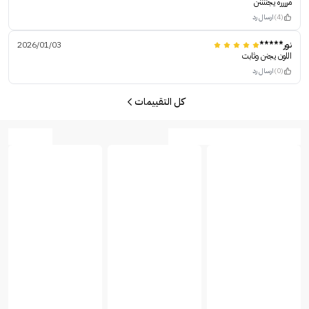
مرررره يجننننن
(4)
ارسال رد
نور*****
2026/01/03
اللون يجنن وثابت
(0)
ارسال رد
كل التقييمات