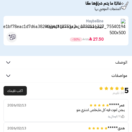
غالبًا ما يتم شراؤها معًا
المنتجات الموصى بها
Maybelline
ميبيلين محدد شفاه ليفتر مع حمض الهيالورونيك
27.50

-50%

55
الوصف
مواصفات
5
اكتب تقيمك
20 تقييم
عمر*****
2026/02/13
يجنن اموت فيه كل مايخلص اشتري منو
(9)
ارسال رد
هدى*****
2026/02/13