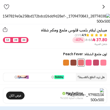
ميبلين ليفتر بلمب قلوس ملمع ومكبر شفاه
(159)
4.9
37.80
-40%
63


13
:
38
:
44
شامل الضريبة
لون ملمع الشفاه: Peach Fever
هل تريد الدفع بالتقسيط؟
Maybelline
عرض الكل
منتجات أصلية 100%