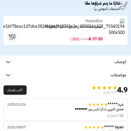
غالبًا ما يتم شراؤها معًا
المنتجات الموصى بها
Maybelline
ميبيلين محدد شفاه ليفتر مع حمض الهيالورونيك
37.80

-40%

63
الوصف
مواصفات
4.9
اكتب تقيمك
159 تقييم
عهد*****
2025/11/26
عجبني كثيررررر شكرا نايس ون ♥️♥️♥️♥️♥️♥️
(0)
ارسال رد
2025/08/07
layan *****