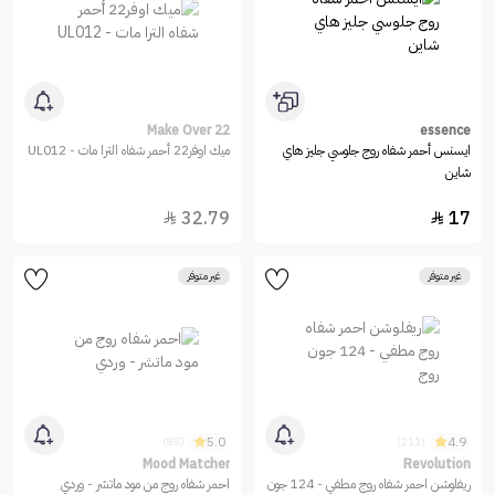
Make Over 22
essence
ايسنس أحمر شفاه روج جلوسي جليز هاي
ميك اوفر22 أحمر شفاه الترا مات - UL012
شاين
32.79
17


غير متوفر
غير متوفر
5.0
4.9
(85)
(211)
Mood Matcher
Revolution
ريفلوشن احمر شفاه روج مطفي - 124 جون
احمر شفاه روج من مود ماتشر - وردي