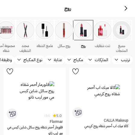
روج
جميع
تنت شفايف
روج
روج سائل
ملمع الشفاه
محدد
مجموعة أحم
المنتجات
الشفايف
شفاه
ترتيب
الماركات
مكياج
عناية
نوع المكياج
وظيفة ا
5.0
(16)
CALLA Makeup
Flormar
كالا ميك اب أحمر شفاه روج كريمي
فلورمار أحمر شفاه روج سائل شاين كيس مي
مور ليب تاتو