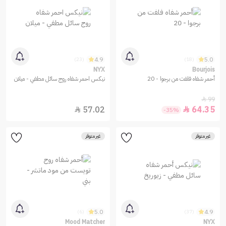
4.9
5.0
(23)
(18)
NYX
Bourjois
أحمر شفاه فلفت من برجوا - 20
نيكس احمر شفاه روج سائل مطفي - ميلان
99

57.02
64.35


-35%
غير متوفر
غير متوفر
5.0
4.9
(6)
(37)
Mood Matcher
NYX