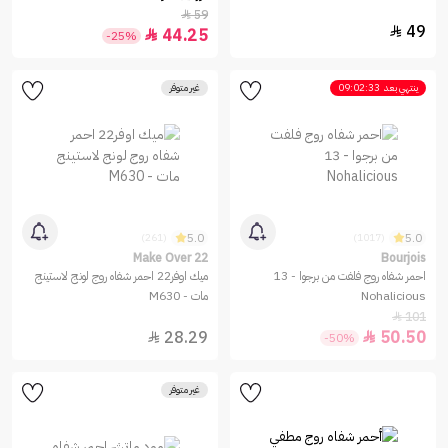
59

49

44.25

-25%
ينتهي بعد
09:02:33
غير متوفر
5.0
5.0
(261)
(1017)
Make Over 22
Bourjois
احمر شفاه روج فلفت من برجوا - 13
ميك اوفر22 احمر شفاه روج لونج لاستينج
Nohalicious
مات - M630
101

28.29
50.50


-50%
غير متوفر