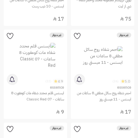
بيوتي كرييشنز مجموعة محدد وأحمر شفاه -
احمر شفاه روج سائل مطفي 8 ساعات من
شي از ليت
ايسنس - 10 ديب رست
17
75


غير متوفر
غير متوفر
4.9
5.0
(22)
(26)
essence
essence
احمر شفاه روج سائل مطفي 8 ساعات من
ايسنس قلم محدد شفاه مات كومفورت 8
ايسنس - 11 ميستي روز
ساعات - 07 Classic Red
9
17


غير متوفر
غير متوفر