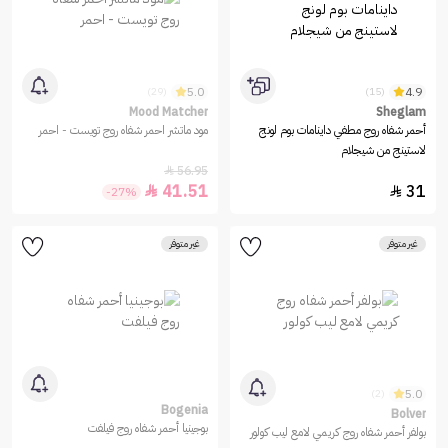
5.0
4.9
(29)
(15)
Mood Matcher
Sheglam
أحمر شفاه روج مطفي داينامات بوم لونج
مود ماتشر احمر شفاه روج تويست - احمر
لاستينج من شيجلام
56.95

41.51
31


-27%
غير متوفر
غير متوفر
5.0
(2)
Bogenia
Bolver
بوجينيا أحمر شفاه روج فيلفت
بولفر أحمر شفاه روج كريمي لامع ليب كولور