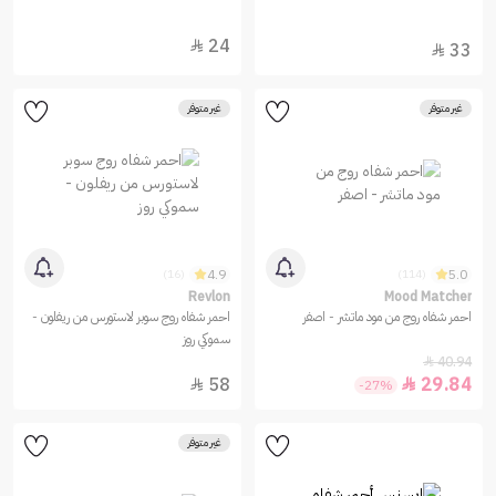
24

33

غير متوفر
غير متوفر
4.9
5.0
(16)
(114)
Revlon
Mood Matcher
احمر شفاه روج من مود ماتشر - اصفر
احمر شفاه روج سوبر لاستورس من ريفلون -
سموكي روز
40.94

58
29.84


-27%
غير متوفر