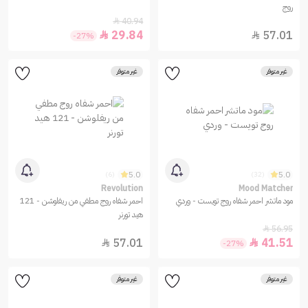
روج
40.94

29.84
57.01


-27%
غير متوفر
غير متوفر
5.0
5.0
(6)
(32)
Revolution
Mood Matcher
مود ماتشر احمر شفاه روج تويست - وردي
احمر شفاه روج مطفي من ريفلوشن - 121
هيد تورنر
56.95

57.01
41.51


-27%
غير متوفر
غير متوفر