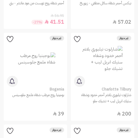
نيكس أحمر شفاه سائل مطفي - زيوريخ
أحمر شفاه روج تويست من مود ماتشر - بني
56.95

41.51
57.02


-27%
غير متوفر
غير متوفر
Bogenia
Charlotte Tilbury
شارلوت تيلبوري بلاشر أحمر خدود وشفاه
بوجينيا روج مرطب شفاه ملمع جلوسينس
ستيك انريل ليب + تشيك جلو
39
200


غير متوفر
غير متوفر