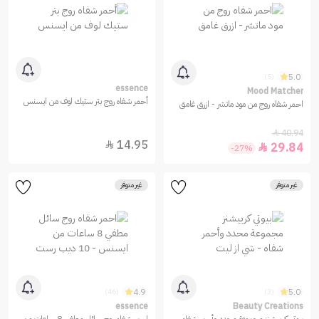
5.0
(5)
essence
Mood Matcher
أحمر شفاه روج بتر ستيك لوف من ايسنس
احمر شفاه روج من مود ماتشر - ازرق غامق
40.94

14.95

29.84

-27%
غير متوفر
غير متوفر
4.9
5.0
(46)
(3)
essence
Beauty Creations