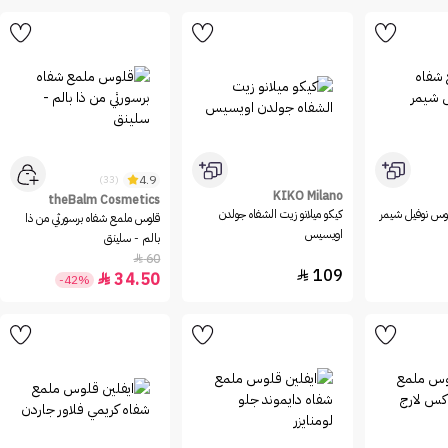
4.9
(33)
KIKO Milano
theBalm Cosmetics
لوس نوفيل شيمر
كيكو ميلانو زيت الشفاه جولدن
قلوس ملمع شفاه برسورثي من ذا
اويسيس
بالم - سلينق
60

109

34.50

-42%