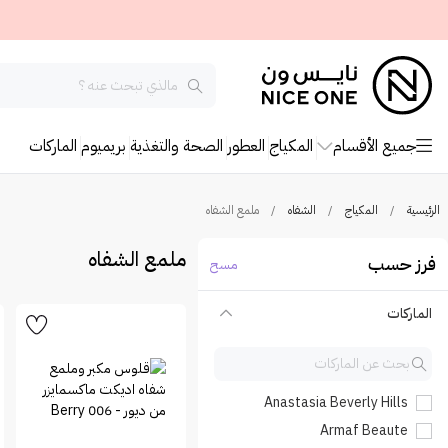
جميع الأقسام
المكياج
العطور
الصحة والتغذية
بريميوم
الماركات
الرئيسية
/
المكياج
/
الشفاه
/
ملمع الشفاه
ملمع الشفاه
فرز حسب
مسح
الماركات
Anastasia Beverly Hills
Armaf Beaute