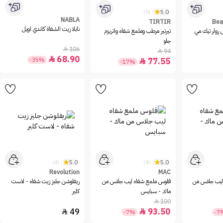
5.0
(5)
NABLA
TIRTIR
Bea
نابلا زيت الشفاة كاندي اويل
 رولر تيك مي
تيرتير مرطب وملمع شفاه واتريزم
جلو
106

94

68.90

-35%
77.55

-17%
5.0
5.0
(4)
(4)
Revolution
MAC
ليب جلاس من
قلوس ملمع شفاه ليب جلاس من
ريفلوشن جليز زيت شفاه - لاست
ماك - سبايس
كلير
100

49
93.50


-7%
-7