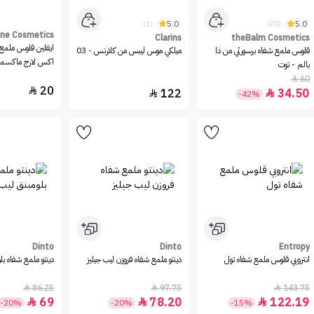
5.0
5.0
(1)
(20)
ine Cosmetics
Clarins
theBalm Cosmetics
ايفلين قلوس ملمع 
قلوس ملمع شفاه برسورثي من ذا
ميلكي موس ليبس من كلارنس - 03
اكس لارج ماكسميز
بالم - توت
60

20

122
34.50


-42%
Dinto
Dinto
Entropy
انتروبي قلوس ملمع شفاه تول
دينتو ملمع شفاه فروزن ليب جيليز
دينتو ملمع شفاه بل
86.25
97.75
143.75



69
78.20
122.19



-20%
-20%
-15%