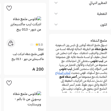
FENTY BEAUTY
المظهر النهائي
Flormar
التغطية
fwee
Gifts & Sets
اللون
Gosh
Hearts
ملمع الشفاه
hince
5.0
(2)
تسوقي ملمع الشفاه أونلاين في نايس ون السعودية
ملمع شفاه
هو الطريقة المثالية لإضافة لمسة من
Dior
HUDA BEAUTY
اللمعان والترطيب لشفتيك. سواء كنتِ تبحثين عن
قلوس ملمع شفاه اديكت ليب
لمعان خفيف أو لمسة ملمعة عالية، فإن مجموعتنا
INGLOT
ماكسيمايزر من ديور - 013 بيج
من
ليب جلوس
ستغطي كل احتياجاتك. مع
Katia
مجموعة من التركيبات والألوان للاختيار من بينها،
200
فمن المؤكد إنكِ ستجدين أفضل
ليب جلوس

KIKO Milano
يتناسب مع أسلوبك. قومي بتحديث
أدوات المكياج
الخاصة بك مع مجموعتنا من
أحمر شفاه لامع
،
LA Girl
التي تشمل تشكيلة من التركيبات الخفيفة إلى
الكثيفة والتي تدوم طويلاً. نقدم أحمر الشفاه
LOreal Paris
الملمع الذي يحتوي على مكونات ترطيب مثل
MAC
فيتامين E وزيت الجوجوبا، لذا لن يظهر فقط
بمظهر جميل ولكنه سيساعد أيضًا على الحفاظ
Make Over 22
على نعومة وترطيب شفتيك.
تسوقي من العلامات التجارية الرائدة أفضل
أنواع
MAKE UP FOR EVER
ليب جلوس
واحصلي على
ملمع الشفاه
المفضل