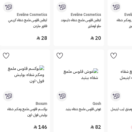
Eveline Cosmetics
Eveline Cosmetics
Evel
ومكبر شفاه
ايفلين قلوس ملمع شفاه دايموند
ايفلين قلوس ملمع شفاه كريمي
ر
جلو لومنايزر
فلاور جاردن
28
20


Boxum
Gosh
ومبنق ليب اينيمل
غوش قلوس ملمع شفاه ببتيد
بوكسم قلوس ملمع ومكبر شفاه
بوليش فول-اون
146
82

