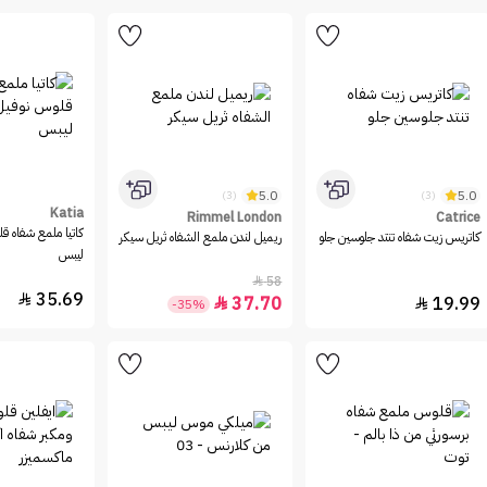
5.0
5.0
(3)
(3)
Katia
Rimmel London
Catrice
كاتيا ملمع شفاه ق
كاتريس زيت شفاه تنتد جلوسين جلو
ريميل لندن ملمع الشفاه ثريل سيكر
ليبس
58

35.69

37.70
19.99


-35%