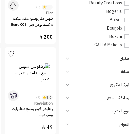
Beauty Creations
5.0
(5)
Bogenia
Dior
قلوس مكبر وملمع شفاه اديكت
Bolver
ماكسمايزر من ديور - 006 Berry
Bourjois
200
Boxum

CALLA Makeup
Carissa Cosmetics
مكياج
Catrice
Charlotte Tilbury
عناية
Clarins
نوع المكياج
Dinto
Dior
وظيفة المنتج
5.0
(3)
Elf
Revolution
ريفلوشن قلوس ملمع شفاه باوت
نوع البشرة
Entropy
بومب شيمر
essence
القوام
49

Eveline Cosmetics