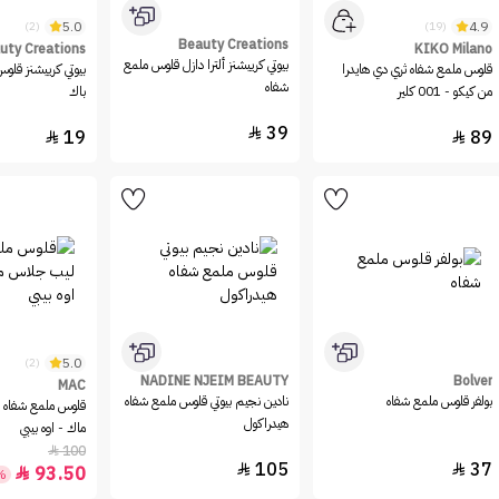
5.0
4.9
(2)
(19)
Beauty Creations
uty Creations
KIKO Milano
بيوتي كرييشنز ألترا دازل قلوس ملمع
قلوس ملمع شفاه ثري دي هايدرا
بيوتي كرييشنز قلوس
شفاه
من كيكو - 001 كلير
باك
39

19
89


5.0
(2)
NADINE NJEIM BEAUTY
Bolver
MAC
بولفر قلوس ملمع شفاه
نادين نجيم بيوتي قلوس ملمع شفاه
قلوس ملمع شفاه 
هيدراكول
ماك - اوه بيبي
100

105
37


93.50

%