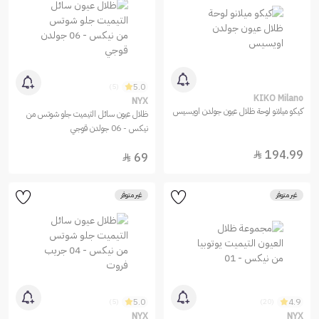
5.0
(5)
KIKO Milano
NYX
كيكو ميلانو لوحة ظلال عيون جولدن اويسيس
ظلال عيون سائل التيميت جلو شوتس من
نيكس - 06 جولدن قوجي
194.99

69

غير متوفر
غير متوفر
5.0
4.9
(5)
(20)
NYX
NYX