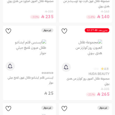
مجموعة ظلال عيون لايت نود أوبسيشنز من
مجموعة ظلال العيون امباورد من هدى بيوتي
هدى بيوتي
335
163


235
140


-30%
-14%
ينتهي بعد
12:27:48
غير متوفر
4.8
(21)
essence
HUDA BEAUTY
ايسنس قلم ايشادو ظلال عيون لامع جيلي
مجموعة ظلال العيون روز كوارتز من هدى
جولز
بيوتي
335

25

265

-21%
غير متوفر
غير متوفر