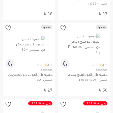
ايسنس - 12 لون
38
37


غير متوفر
غير متوفر
4.9
4.9
(117)
(46)
essence
essence
مجموعة ظلال العيون بلومينج وينجز من
مجموعة ظلال العيون ذا براون إيديشن من
ايسنس - 04 I’m so fly
ايسينس - 30
27
50


ينتهي بعد
12:27:48
ينتهي بعد
12:27:48