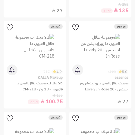
152

27
135


-11%
غير متوفر
غير متوفر
4.9
5.0
(250)
(260)
CALLA Makeup
essence
مجموعة ظلال العيون ذا روز إيديشن من
كالا ميك اب مجموعة ظلال العيون ذا
ايسينس - 20 Lovely In Rose
قلامورس - 18 لون - CM-218
155

100.75
27


-35%
غير متوفر
غير متوفر