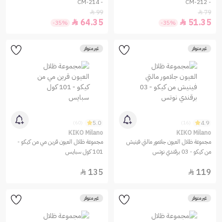
- CM-214
- CM-212
99
79


64.35
51.35


-35%
-35%
غير متوفر
غير متوفر
5.0
4.9
(60)
(16)
KIKO Milano
KIKO Milano
مجموعة ظلال العيون جلامور مالتي فينيش
مجموعة ظلال العيون قرين مي من كيكو -
من كيكو - 03 برقندي نوتس
101 كول سبايس
135
119


غير متوفر
غير متوفر