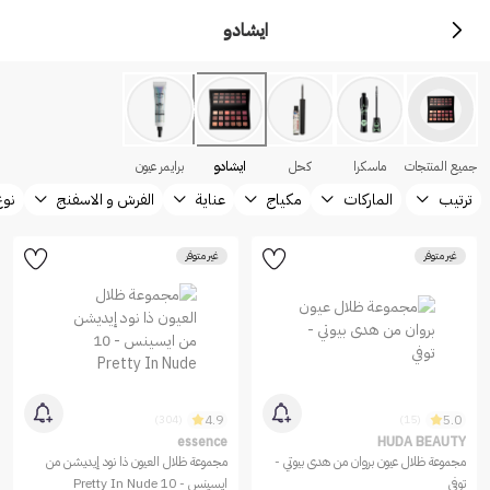
ايشادو
جميع المنتجات
ماسكرا
كحل
ايشادو
برايمر عيون
ترتيب
الماركات
مكياج
عناية
الفرش و الاسفنج
نوع
غير متوفر
غير متوفر
4.9
5.0
(304)
(15)
essence
HUDA BEAUTY
مجموعة ظلال عيون بروان من هدى بيوتي -
مجموعة ظلال العيون ذا نود إيديشن من
توفي
ايسينس - 10 Pretty In Nude