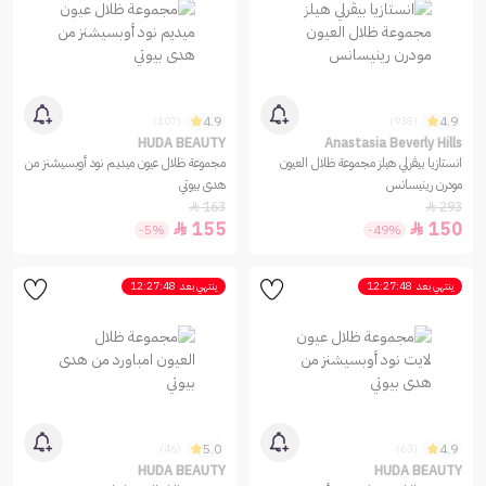
4.9
4.9
(107)
(938)
HUDA BEAUTY
Anastasia Beverly Hills
انستازيا بيڤرلي هيلز مجموعة ظلال العيون
مجموعة ظلال عيون ميديم نود أوبسيشنز من
مودرن رينيسانس
هدى بيوتي
163
293


155
150


-5%
-49%
ينتهي بعد
12:27:48
ينتهي بعد
12:27:48
5.0
4.9
(46)
(63)
HUDA BEAUTY
HUDA BEAUTY