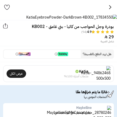
بودرة وجل الحواجب من كاتيا - بني غامق - KB002
(94)
4.9
29

شامل الضريبة
هل تريد الدفع بالتقسيط؟
Katia
عرض الكل
منتجات أصلية 100%
غالبًا ما يتم شراؤها معًا
المنتجات الموصى بها
Maybelline
ميبلين كونسيلر خافي عيوب فيت مي