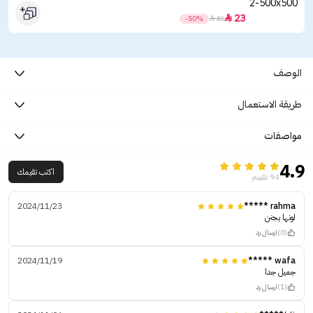
23

-50%

46
الوصف
طريقة الاستعمال
مواصفات
4.9
اكتب تقيمك
94 تقييم
2024/11/23
rahma *****
لونها يجنن
(0)
ارسال رد
2024/11/19
wafa *****
جميل جدا
(1)
ارسال رد