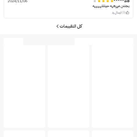
فاط*****
2024/11/06
يجنننن مرررههه حبيتتتتههههه
(0)
ارسال رد
كل التقييمات