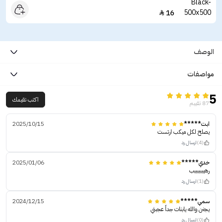
16

الوصف
مواصفات
5
اكتب تقيمك
87 تقييم
ابت*****
2025/10/15
يصلح لكل ميكب ارتست
(4)
ارسال رد
خدي*****
2025/01/06
رهيببببببب
(1)
ارسال رد
سمي*****
2024/12/15
يجنن والله يابنات جداً عجبني
(0)
ارسال رد