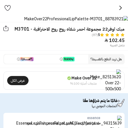
ميك اوفر22 مجموعة احمر شفاه روج روج الاحترافية - M3701
(87)
5
102.45

شامل الضريبة
هل تريد الدفع بالتقسيط؟
Make Over 22
عرض الكل
منتجات أصلية 100%
غالبًا ما يتم شراؤها معًا
المنتجات الموصى بها
essence
ماسكرا لاش برينسس فالس لاش ايفكت من ايسنس - اسود