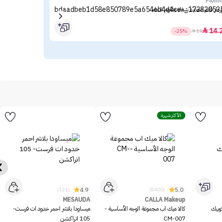
nce
Florm
رمار قلم تحديد شفاه مقاوم للماء
ماسك
13
14.

-25%

19
الأكثر شهرة
4.9
5.0
(121)
(8400)
MESAUDA
CALLA Makeup
وبيك
كالا ميك اب مجموعة الوجه الأساسية -
ميساودا بلاشر احمر خدود ات فرست-
CM-007
105 اتراكشن