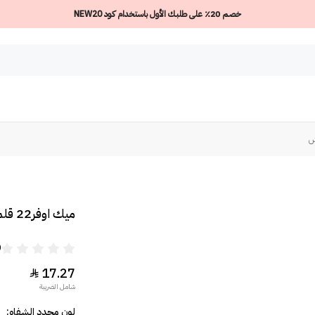
خصم 20٪ على طلبك الأول باستخدام كود NEW20
ميك اوفر22 قلم تحديد شفاه فلتر فينش
0
17.27

شامل الضريبة
لون محدد الشفاه: