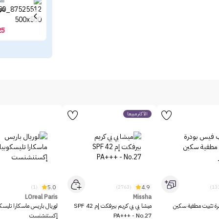
ar
فلو
25
الأكثر مبيعاً
5.0
4.9
(1)
(2763)
LOreal Paris
Missha
رة تثبيت مطفية سكين
ميشا بي بي كريم بيرفكت إم SPF 42
لوريال باريس ماسكارا تليسك
PA+++ - No.27
إكستنشنست