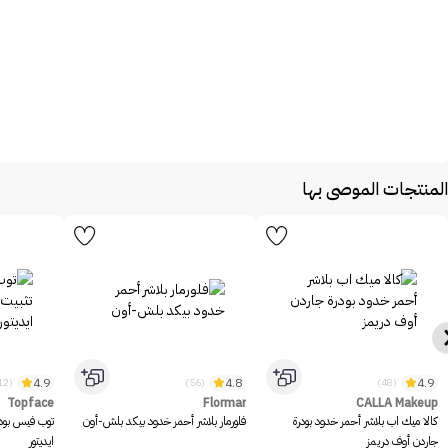
المنتجات الموصى بها
4.9
4.8
4.9
(1312)
(56)
(48)
Topface
Flormar
CALLA Makeup
كالا ميك اب بلاشر أحمر خدود بودرة
فلورمار بلاشر أحمر خدود بيكد بلش-أون
توب فيس بود
جاردن أوف دريمز
ايديتور