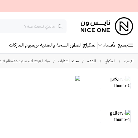
جميع الأقسام
المكياج
العطور
الصحة والتغذية
بريميوم
الماركات
الرئيسية
/
المكياج
/
الشفاه
/
محدد الشفايف
/
ميك اوفر22 قلم تحديد شفاه فلتر فينش