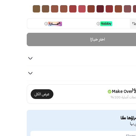
ط؟
اختر خيارًا
Make Over 
عرض الكل
جات أصلية 100%
راؤها معًا
 بها