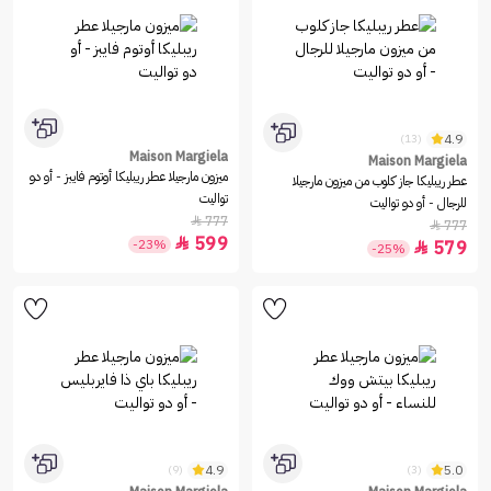
4.9
(13)
Maison Margiela
Maison Margiela
ميزون مارجيلا عطر ريبليكا أوتوم فايبز - أو دو
عطر ريبليكا جاز كلوب من ميزون مارجيلا
تواليت
للرجال - أو دو تواليت
777

777

599

-23%
579

-25%
4.9
5.0
(9)
(3)