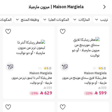
Maison Margiela | ميزون مارجيلا
ترتيب
الماركات
المكونات العليا
وظيفة المنتج
المكونا
5.0
5.0
(1)
(2)
Maison Margiela
Maison Margiela
عطر ريبليكا لايزي سنداي مورنينج من ميزون
عطر ريبليكا أندر ذا ليمون تريز من ميزون
مارجيلا - أو دو تواليت
مارجيلا - أو دو تواليت
777
777


629
599


-19%
-23%