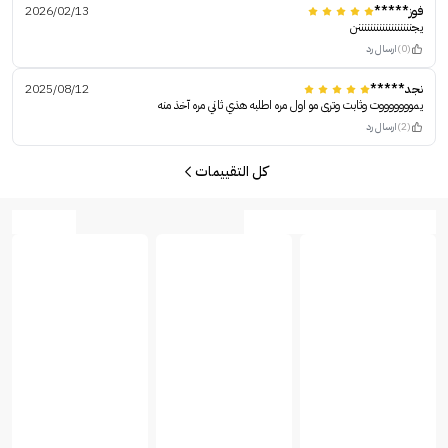
فوز*****
2026/02/13
يجننننننننننننننننننن
(0)
ارسال رد
نجد*****
2025/08/12
يموووووووت وثابت وترى مو اول مره اطلبه هذي ثاني مره آخذ منه
(2)
ارسال رد
كل التقييمات