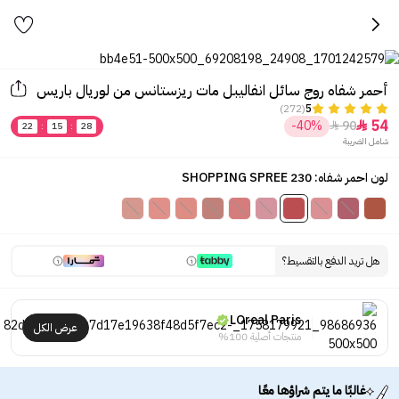
أحمر شفاه روج سائل انفاليبل مات ريزستانس من لوريال باريس
(272)
5
54
-40%
90


22
:
15
:
28
شامل الضريبة
لون احمر شفاه: 230 SHOPPING SPREE
هل تريد الدفع بالتقسيط؟
LOreal Paris
عرض الكل
منتجات أصلية 100%
غالبًا ما يتم شراؤها معًا