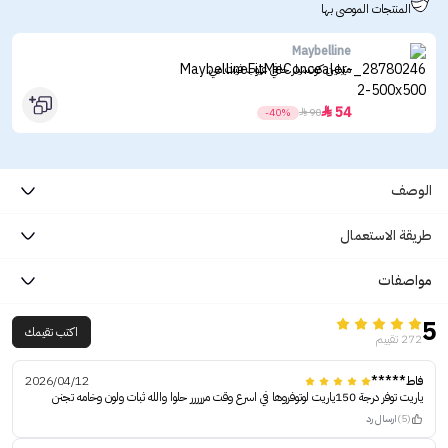
المنتجات الموصى بها
Maybelline
ميبلين كونسيلر خافي عيوب فيت مي
54

-40%

90
الوصف
طريقة الاستعمال
مواصفات
5
اكتب تقيمك
272 تقييم
فاط*****
2026/04/12
ياريت توفر درجة 150ياريت لوتوفروها في اسرع وقت مررررر حلوا والله ثبات ولون وخامه تجنن
(5)
ارسال رد