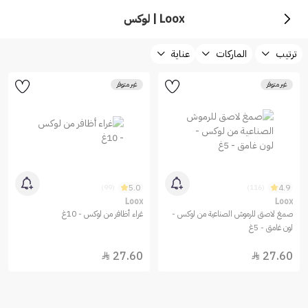
Loox | لوكس
ترتيب
الماركات
عناية
غير متوفر
غير متوفر
5.0
4.9
(99)
(116)
Loox
Loox
صمغ لاصق للرموش الصناعية من لوكس -
غراء أظافر من لوكس - 10غ
لون غامق - 5غ
27.60
27.60

