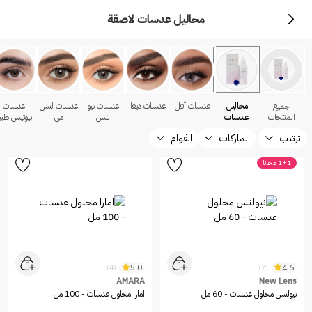
محاليل عدسات لاصقة
جميع
محاليل
عدسات أفل
عدسات ديفا
عدسات نيو
عدسات لنس
عدسات
المنتجات
عدسات
لنس
مي
بيوتيس طبي
لاصقة
ترتيب
الماركات
القوام
1+1 مجانا
5.0
4.6
(4)
(7)
AMARA
New Lens
نيولنس محلول عدسات - 60 مل
امارا محلول عدسات - 100 مل