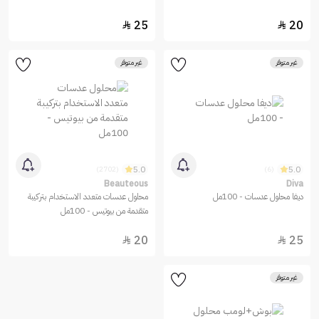
25
20


غير متوفر
غير متوفر
5.0
5.0
(2702)
(6)
Beauteous
Diva
ديفا محلول عدسات - 100مل
محلول عدسات متعدد الاستخدام بتركيبة
متقدمة من بيوتيس - 100مل
20
25


غير متوفر