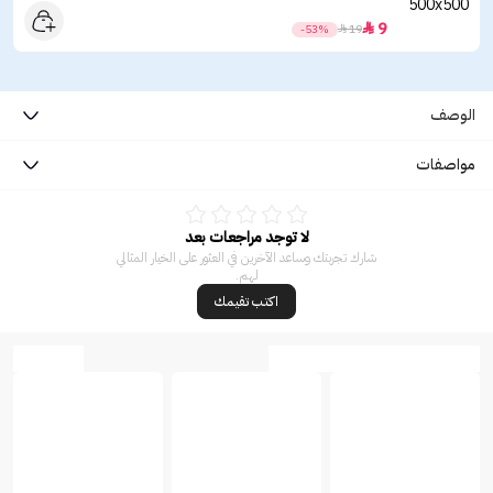
9

-53%

19
الوصف
مواصفات
لا توجد مراجعات بعد
شارك تجربتك وساعد الآخرين في العثور على الخيار المثالي
لهم.
اكتب تقيمك