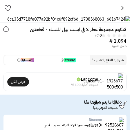
لانكوم مجموعة عطر لا في ايست بيل للنساء - قطعتين
(0)
0
1,094

شامل الضريبة
هل تريد الدفع بالتقسيط؟
Lancome
عرض الكل
منتجات أصلية 100%
غالبًا ما يتم شراؤها معًا
المنتجات الموصى بها
Niceone
نايس ون عبوة صغيرة فارغة لتعبئة العطور - فضي