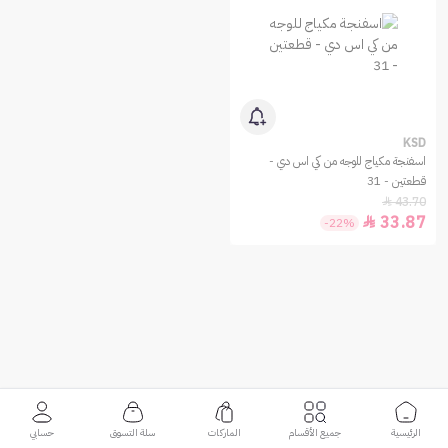
KSD
اسفنجة مكياج للوجه من كي اس دي -
قطعتين - 31
43.70

33.87

-22%
الرئيسية
جميع الأقسام
الماركات
سلة التسوق
حسابي