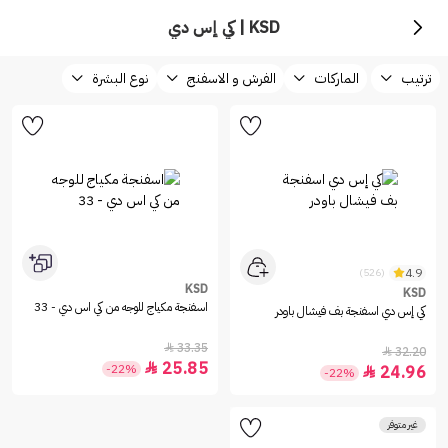
KSD | كي إس دي
ترتيب
الماركات
الفرش و الاسفنج
نوع البشرة
4.9
(526)
KSD
KSD
اسفنجة مكياج للوجه من كي اس دي - 33
كي إس دي اسفنجة بف فيشال باودر
33.35

32.20

25.85

-22%
24.96

-22%
غير متوفر