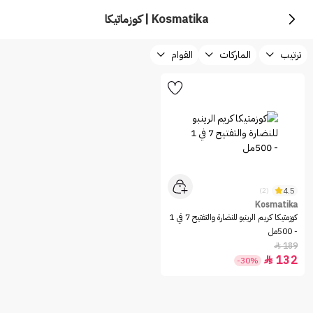
Kosmatika | كوزماتيكا
ترتيب
الماركات
القوام
4.5
(2)
Kosmatika
كوزمتيكا كريم الرينبو للنضارة والتفتيح 7 في 1
- 500مل
189

132

-30%