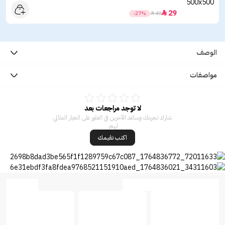
29

-27%

40
الوصف
مواصفات
لا توجد مراجعات بعد
شارك تجربتك وساعد الآخرين في العثور على الخيار المثالي
لهم.
اكتب تقيمك