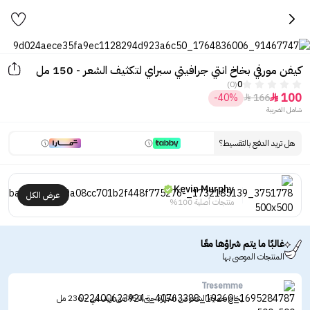
كيفن مورفي بخاخ انتي جرافيتي سبراي لتكثيف الشعر - 150 مل
(0)
0
100
-40%
166


شامل الضريبة
هل تريد الدفع بالتقسيط؟
Kevin Murphy
عرض الكل
منتجات أصلية 100%
غالبًا ما يتم شراؤها معًا
المنتجات الموصى بها
Tresemme
بخاخ حماية الشعر من الحرارة حتى 450 من تريسمي - 236 مل