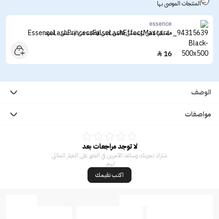
المنتجات الموصى بها
essence
ماسكرا لاش برينسس فالس لاش ايفكت من ايسنس - اسود
16

الوصف
مواصفات
لا توجد مراجعات بعد
شارك تجربتك وساعد الآخرين في العثور على الخيار المثالي
لهم.
اكتب تقيمك