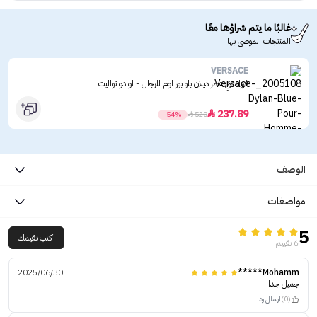
غالبًا ما يتم شراؤها معًا
المنتجات الموصى بها
VERSACE
فرزاتشي عطر ديلان بلو بور اوم للرجال - او دو تواليت
237.89

-54%

520
الوصف
مواصفات
5
اكتب تقيمك
6 تقييم
2025/06/30
Mohamm*****
جميل جدا
(0)
ارسال رد