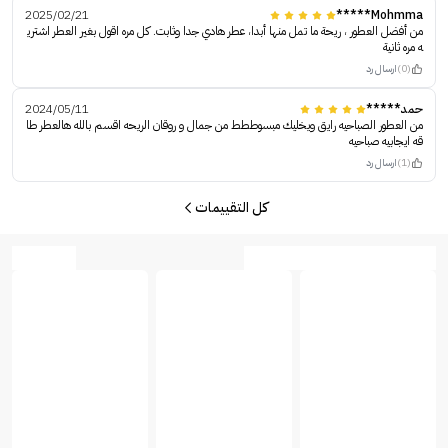
2025/02/21
Mohmma*****
من أفضل العطور ، ريحة ما تمل منها أبدا، عطر هادي جدا وثابت. كل مره اقول بغير العطر اشتري
ه مره ثانية
(0)
ارسال رد
حمد*****
2024/05/11
من العطور الصباحيه رايق ويخليك مبسوططط من جمال و روقان الريحه اقسم بالله هالعطر طا
قه ايجابيه صباحيه
(1)
ارسال رد
كل التقييمات