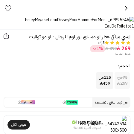
ايسي مياكي عطر لو ديساي بور اوم للرجال - او دو تواليت
(6)
5
269
-31%
390


شامل الضريبة
الحجم:
75مل
125مل
459
269


هل تريد الدفع بالتقسيط؟
issey miyake
عرض الكل
منتجات أصلية 100%