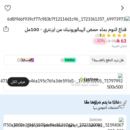
قناع النوم بماء حمض الهيالورونيك من ايزنتري - 100مل
(2)
5
63
-30%
90


شامل الضريبة
هل تريد الدفع بالتقسيط؟
Isntree
عرض الكل
منتجات أصلية 100%
غالبًا ما يتم شراؤها معًا
المنتجات الموصى بها
Isntree
رغوة تنظيف حمض الهيالورونيك منخفضة الحموضة من ايزنتري - 150 مل