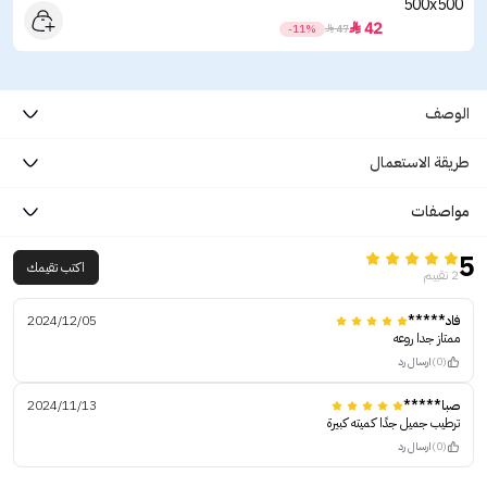
42

-11%

47
الوصف
طريقة الاستعمال
مواصفات
5
اكتب تقيمك
2 تقييم
فاد*****
2024/12/05
ممتاز جدا روعه
(0)
ارسال رد
صبا*****
2024/11/13
ترطيب جميل جدًا كميته كبيرة
(0)
ارسال رد