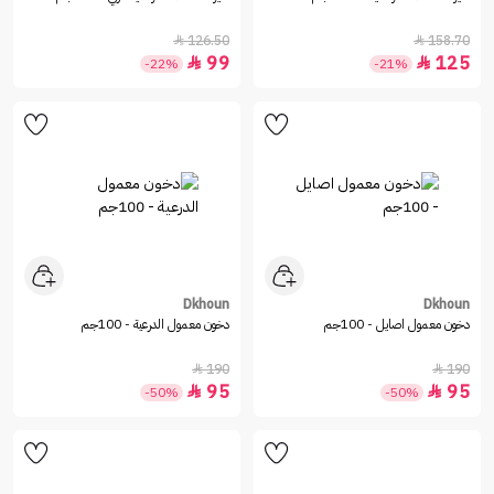
126.50
158.70


99
125


-22%
-21%
Dkhoun
Dkhoun
دخون معمول اصايل - 100جم
دخون معمول الدرعية - 100جم
190
190


95
95


-50%
-50%