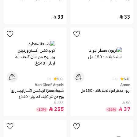
33
33


5.0
5.0
(3)
(14)
Van Cleef Arpels
Areon
اريون معطر اعواد فانيلا بلاك - 150 مل
شمعة معطرة كوليكشن اكستراوردينير روز
روج من فان كليف اند اربلز - 140غ
283
50


255
37


-10%
-26%