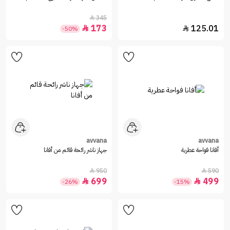
345

173
125.01


-50%
avvana
avvana
أفانا فواحة عطرية
جهاز ناشر رائحة قائم من أفانا
950
590


699
499


-26%
-15%