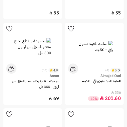
55
55


4.9
5.0
(14)
(4)
Areon
Almajed Oud
الماجد للعود دخون راقي - 50جم
مجموعة 3 قطع بخاخ معطر للمنزل من
اريون - 300 مل
336

69
201.60


-40%