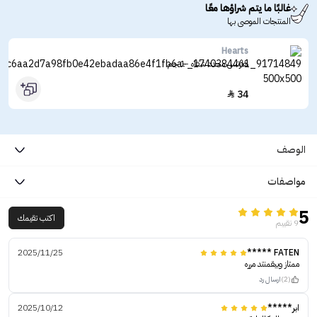
غالبًا ما يتم شراؤها معًا
المنتجات الموصى بها
Hearts
هارتس محدد شفاه -1 جم
34

الوصف
مواصفات
5
اكتب تقيمك
9 تقييم
2025/11/25
FATEN *****
ممتاز وبيقمنتد مرره
(2)
ارسال رد
ابر*****
2025/10/12