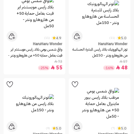
4.9
5.0
(11)
(11)
HaruHaru Wonder
HaruHaru Wonder
تونر الهيالورونيك بلاك رايس للبشرة الحساسة
واقي شمس يومي بلاك رايس مويستشر اير
من هاروهارو وندر - 150مل
فيت بعامل حماية 50+ من هاروهارو وندر -
50مل
73
57


55
48


-25%
-16%
5.0
5.0
(9)
(7)