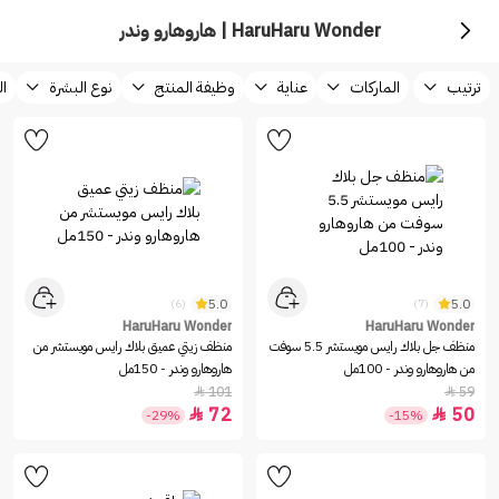
HaruHaru Wonder | هاروهارو وندر
ترتيب
الماركات
عناية
وظيفة المنتج
نوع البشرة
ال
5.0
5.0
(6)
(7)
HaruHaru Wonder
HaruHaru Wonder
منظف جل بلاك رايس مويستشر 5.5 سوفت
منظف زيتي عميق بلاك رايس مويستشر من
من هاروهارو وندر - 100مل
هاروهارو وندر - 150مل
101
59


72
50


-29%
-15%