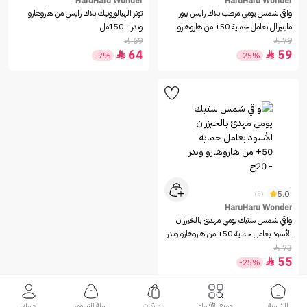
HaruHaru Wonder
HaruHaru Wonder
واقي شمس يومي مرطب بلاك رايس بيور
تونر الهيالورونيك بلاك رايس من هاروهارو
ماينيرال بعامل حماية 50+ من هاروهارو
وندر - 150مل
وندر - 50مل
69
79


64
59


-7%
-25%
5.0
(3)
HaruHaru Wonder
واقي شمس ستيك يومي مهدئ بالخيزران
الأسود بعامل حماية 50+ من هاروهارو وندر
- 20ج
73

55

-25%
الرئيسية
جميع الأقسام
الماركات
سلة التسوق
حسابي